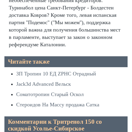
необеспеченные требования кредиторов.
Туринабол цена Санкт-Петербург - Болдестен
доставка Ковров? Кроме того, левая испанская
партия "Подемос" ("Мы можем"), поддержка
которой важна для получения большинства мест
в парламенте, выступает за закон о законном
референдуме Каталонии.
Читайте также
ЗП Тропин 10 ЕД ZPHC Отрадный
Jack3d Advanced Вельск
Соматотропин Старый Оскол
Стероидов На Массу продажа Сатка
Комментарии к Тритренол 150 со
скидкой Усолье-Сибирское