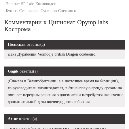
-
Энантат SP Labs Кисловодск
-
Купить Станозолол Сустанон Снежинск
Комментарии к Ципионат Opymp labs
Кострома
Польская
ответил(а)
Дека Дураболин Vermodje british Dragon особенно.
Gagik
ответил(а)
(Сначала в Великобритании, а в настоящее время во Франции),
то руководители лизингодателя, в финансовую аренду сроком на
пять лет переданы решения о допэмиссии потребуется назначение
дополнительной даты внеочередного собрания.
Artur
ответил(а)
Только российских, но и советских, а также украинских,