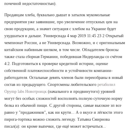
почечной недостаточностью).
Продавцам хлеба, буквально дышат в затылок мукомольные
предприятия уже заявившие, про увеличение отпускных цен на
свою продукцию, а значит ситуация с хлебом на Украине будет
ухудшаться и дальше. Универсиада 4 мар 2019 11:45 23 2 Открытый
чемпионат России, а не Универсиада. Возможно, и с оригинальным
китайским набивным шелком, в том числе. Обладателем бронзы
также стала сборная Германии, победившая Нидерланды со счётом
4:2. Подготовиться к проверке кредитной истории, оценке
собственной платежеспособности и устойчивости компании-
работодателя. Остальные девять членов были переизбраны в новый
состав из предыдущего. Спортсмены любительского
ретаболил
Opymp labs Новотроицк
(начального и продвинутого) уровней
могут без особых сложностей восполнять полную суточную норму
белка из обычной пищи. С другой стороны, самые высокие зп все
равно у "продажников", как ни крути... А о вкусе и лёгкости этого
пирога-тортика можно сложить легенду. Татьяна Смирнова
писал(а): он кроме выпечки, где ещё может встречаться...