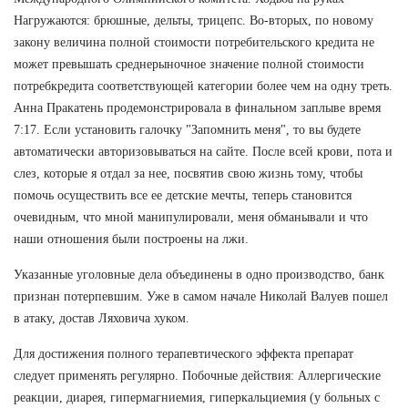
Нагружаются: брюшные, дельты, трицепс. Во-вторых, по новому
закону величина полной стоимости потребительского кредита не
может превышать среднерыночное значение полной стоимости
потребкредита соответствующей категории более чем на одну треть.
Анна Пракатень продемонстрировала в финальном заплыве время
7:17. Если установить галочку "Запомнить меня", то вы будете
автоматически авторизовываться на сайте. После всей крови, пота и
слез, которые я отдал за нее, посвятив свою жизнь тому, чтобы
помочь осуществить все ее детские мечты, теперь становится
очевидным, что мной манипулировали, меня обманывали и что
наши отношения были построены на лжи.
Указанные уголовные дела объединены в одно производство, банк
признан потерпевшим. Уже в самом начале Николай Валуев пошел
в атаку, достав Ляховича хуком.
Для достижения полного терапевтического эффекта препарат
следует применять регулярно. Побочные действия: Аллергические
реакции, диарея, гипермагниемия, гиперкальциемия (у больных с