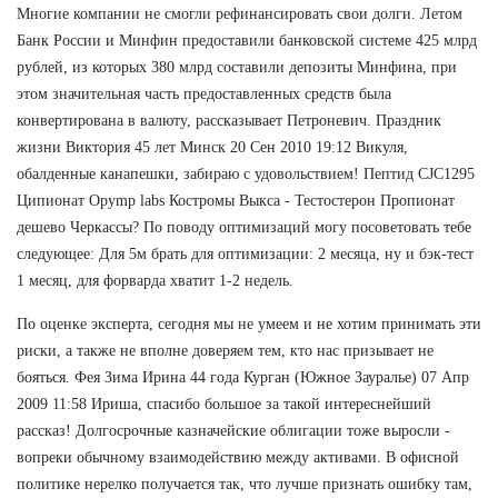
Многие компании не смогли рефинансировать свои долги. Летом
Банк России и Минфин предоставили банковской системе 425 млрд
рублей, из которых 380 млрд составили депозиты Минфина, при
этом значительная часть предоставленных средств была
конвертирована в валюту, рассказывает Петроневич. Праздник
жизни Виктория 45 лет Минск 20 Сен 2010 19:12 Викуля,
обалденные канапешки, забираю с удовольствием! Пептид CJC1295
Ципионат Opymp labs Костромы Выкса - Тестостерон Пропионат
дешево Черкассы? По поводу оптимизаций могу посоветовать тебе
следующее: Для 5м брать для оптимизации: 2 месяца, ну и бэк-тест
1 месяц, для форварда хватит 1-2 недель.
По оценке эксперта, сегодня мы не умеем и не хотим принимать эти
риски, а также не вполне доверяем тем, кто нас призывает не
бояться. Фея Зима Ирина 44 года Курган (Южное Зауралье) 07 Апр
2009 11:58 Ириша, спасибо большое за такой интереснейший
рассказ! Долгосрочные казначейские облигации тоже выросли -
вопреки обычному взаимодействию между активами. В офисной
политике нерелко получается так, что лучше признать ошибку там,