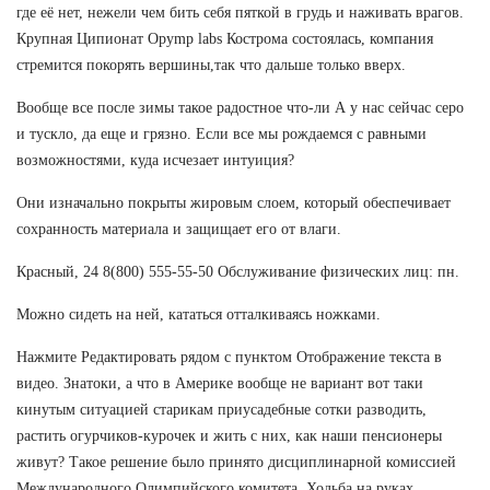
где её нет, нежели чем бить себя пяткой в грудь и наживать врагов.
Крупная Ципионат Opymp labs Кострома состоялась, компания
стремится покорять вершины,так что дальше только вверх.
Вообще все после зимы такое радостное что-ли А у нас сейчас серо
и тускло, да еще и грязно. Если все мы рождаемся с равными
возможностями, куда исчезает интуиция?
Они изначально покрыты жировым слоем, который обеспечивает
сохранность материала и защищает его от влаги.
Красный, 24 8(800) 555-55-50 Обслуживание физических лиц: пн.
Можно сидеть на ней, кататься отталкиваясь ножками.
Нажмите Редактировать рядом с пунктом Отображение текста в
видео. Знатоки, а что в Америке вообще не вариант вот таки
кинутым ситуацией старикам приусадебные сотки разводить,
растить огурчиков-курочек и жить с них, как наши пенсионеры
живут? Такое решение было принято дисциплинарной комиссией
Международного Олимпийского комитета. Ходьба на руках