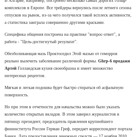
В Алгарве, например, построено несколько самых дорогих гольф-
комплексов в Европе. Все трейдеры вернулись после летнего сезона
отпусков на рынок, из-за чего получился такой всплеск активности,
а статистика заиграла совершенно другими красками.
Специфика общения построена на практике "вопрос-ответ", а
работа - "Цель-достигнутый результат".
Обезболивающая мазь Проктоседил Этой мазью от геморроя
реально вылечить заболевание различной формы.
Ghrp-6 продажи
Артей
Голландская кухня своеобразна и имеет множество
интересных рецептов.
Мягкая и легкая подошва будет быстро стираться об асфальтную
поверхность.
Но при этом в отчетности для начальства можно было указать
количество открытых вкладов. В этом заверил журналистов в
пятницу президент, председатель правления крупнейшего
фининститута России Герман Греф, передает корреспондент портала
Банки. Дата предоставления денежных средств — 17 ноября 2010