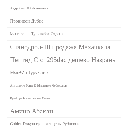
Андробол 300 Ивантеевка
Провирон Дубна
Мастерон + Туринабол Одесса
Станодрол-10 продажа Махачкала
Пептид Cjc1295dac дешево Назрань
Msm+Zn Туруханск
Ansomone 10me В Магазине Чебоксары
Dynatrope 4me со скидкой Салават
Амино Абакан
Golden Dragon сравнить цены Рубцовск