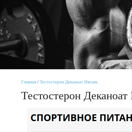
Главная
/
Тестостерон Деканоат Нягань
Тестостерон Деканоат