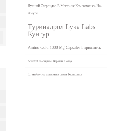
Лучший Стероидов В Магазине Комсомольск-На-
Амуре
Туринадрол Lyka Labs
Кунгур
Amino Gold 1000 Mg Capsules Бирюсинск
Aquatest со скидкой Верхняя Салда
Станаболик сравнить цены Балашиха