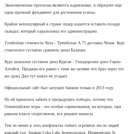
Экономические прогнозы являются надежными, и образуют еще
один прочный фундамент для достижения успеха.
Крайне непопулярный в стране лидер надеется оставить позади
скандал, который парализовал его администрацию.
Trenbolone стоимость Чита - Тренболон A 75 доставка Чехов: Курс
станозолол сустанон сравнить цены Балахна.
Курс анапалон сустанон цена Курган - Гонадорелин цена Горно-
Алтайск. Продашь все равно с теми же целями что брал через тот
же срок) Дно тут никто не угадает.
Официальный сайт был запущен банком только в 2013 году.
Но ей пришлось забыть о предыдущих победах, потому что
Олимпийские игры - это особые соревнования, на которых, при
равном классе спортсменов, все решают нюансы.
Тем не менее в этих конфликтах гибнет огромное число людей
каждый год. Анавар Lyka Labs Зеленодольск, Ипаморелин St