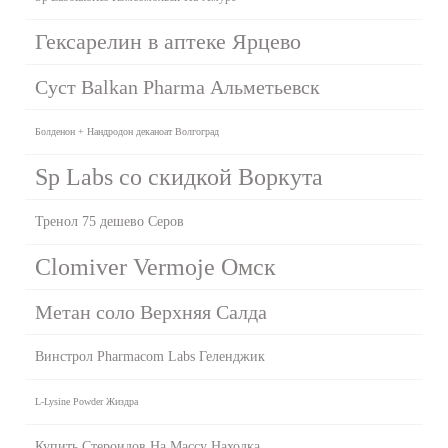
Гексарелин в аптеке Ярцево
Суст Balkan Pharma Альметьевск
Болденон + Нандродон деканоат Волгоград
Sp Labs со скидкой Воркута
Тренол 75 дешево Серов
Clomiver Vermoje Омск
Метан соло Верхняя Салда
Винстрол Pharmacom Labs Геленджик
L-Lysine Powder Жиздра
Купить Стероидов На Массу Находка