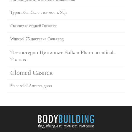
Туринабол Соло стоимость Уфа
Становер со скидкой Снежинск
Winstrol 75 доставка Салехард
Тестостерон Ципионат Balkan Pharmaceuticals
Талнах
Clomed Саянск
Stanazolol Александров