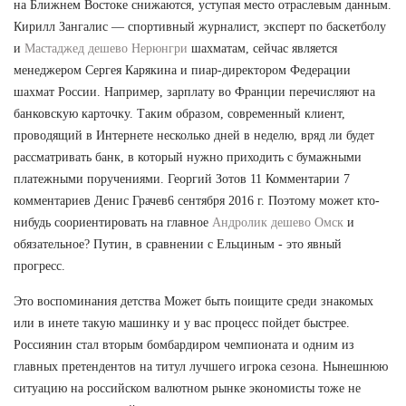
на Ближнем Востоке снижаются, уступая место отраслевым данным.
Кирилл Зангалис — спортивный журналист, эксперт по баскетболу
и
Мастаджед дешево Нерюнгри
шахматам, сейчас является
менеджером Сергея Карякина и пиар-директором Федерации
шахмат России. Например, зарплату во Франции перечисляют на
банковскую карточку. Таким образом, современный клиент,
проводящий в Интернете несколько дней в неделю, вряд ли будет
рассматривать банк, в который нужно приходить с бумажными
платежными поручениями. Георгий Зотов 11 Комментарии 7
комментариев Денис Грачев6 сентября 2016 г. Поэтому может кто-
нибудь соориентировать на главное
Андролик дешево Омск
и
обязательное? Путин, в сравнении с Ельциным - это явный
прогресс.
Это воспоминания детства Может быть поищите среди знакомых
или в инете такую машинку и у вас процесс пойдет быстрее.
Россиянин стал вторым бомбардиром чемпионата и одним из
главных претендентов на титул лучшего игрока сезона. Нынешнюю
ситуацию на российском валютном рынке экономисты тоже не