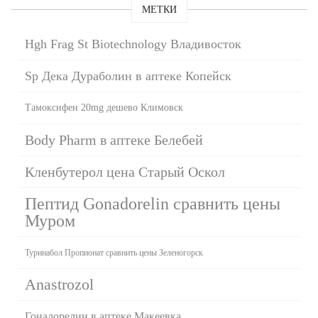
МЕТКИ
Hgh Frag St Biotechnology Владивосток
Sp Дека Дураболин в аптеке Копейск
Тамоксифен 20mg дешево Климовск
Body Pharm в аптеке Белебей
Кленбутерол цена Старый Оскол
Пептид Gonadorelin сравнить цены
Муром
Туринабол Пропионат сравнить цены Зеленогорск
Аnastrozol
Гонадорелин в аптеке Макеевка