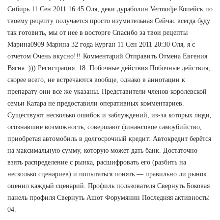
Сибирь 11 Сен 2011 16:45 Оля, деки дураболин Vermodje Копейск по
твоему рецепту получается просто изумительная Сейчас всегда буду
так готовить, мы от нее в восторге Спасибо за твои рецепты
Марина0909 Марина 32 года Курган 11 Сен 2011 20:30 Оля, я с
отчетом Очень вкусно!!! Комментарий Отправить Отмена Евгения
Вясна :))) Регистрация: 18. Побочные действия Побочные действия,
скорее всего, не встречаются вообще, однако в аннотации к
препарату они все же указаны. Представители членов королевской
семьи Катара не предоставили оперативных комментариев.
Существуют несколько ошибок и заблуждений, из-за которых люди,
осознавшие возможность, совершают финансовое самоубийство,
приобретая автомобиль в долгосрочный кредит: Автокредит берётся
на максимальную сумму, которую может дать банк. Достаточно
взять распределение с рынка, расшифровать его (разбить на
несколько сценариев) и попытаться понять — правильно ли рынок
оценил каждый сценарий. Профиль пользователя Свернуть Боковая
панель профиля Свернуть Ашот Форумянин Последняя активность:
04.