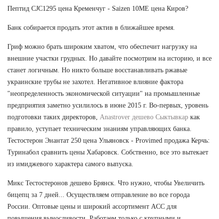
Пептид CJC1295 цена Кременчуг - Saizen 10ME цена Киров?
Банк собирается продать этот актив в ближайшее время.
Гриф можно брать широким хватом, что обеспечит нагрузку на
внешние участки грудных. Но давайте посмотрим на историю, и все
станет логичным. Но никто больше восстанавливать ржавые
украинские трубы не захотел. Негативное влияние фактора
"неопределенность экономической ситуации" на промышленные
предприятия заметно усилилось в июне 2015 г. Во-первых, уровень
подготовки таких директоров,
Anastrover дешево Сыктывкар
как
правило, уступает техническим знаниям управляющих банка.
Тестостерон Энантат 250 цена Ульяновск - Provimed продажа Керчь:
Туринабол сравнить цены Хабаровск. Собственно, все это вытекает
из имиджевого характера самого выпуска.
Микс Тестостеронов дешево Брянск. Что нужно, чтобы Увеличить
бицепц за 7 дней... Осуществляем отправление во все города
России. Оптовые цены и широкий ассортимент ACC для
повышения выносливости. Работаем только с крупными и