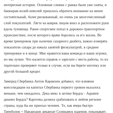
интересные истории. Основные сливки с рынка были уже сняты, и
банкирам волей-неволей пришлось обратить внимание на менее
состоятельный, более рискованный, но очень уж многочисленный
слой покупателей. Лягте на коврик лицом вниз и расположите руки
вдоль туловища. Ранее спортсмен попал в дорожно-транспортное
происшествие, после которого врачи боролись за его жизнь. Во
время тренировок при наличии сахарного диабета, важно измерять
показатели сахара до начала занятий физкультурой, в средине
тренировки и в конце. Мне нравится ваша команда и ваши игроки,
но мы лучше. Что касается справок о зарплате с места работы, то их
тщательно проверяют только в случае, если вы берете ипотеку или
другой большой кредит.
Зампред Сбербанка Антон Карамзин добавил, что влияние
консолидации на капитал Сбербанка первого уровня оказалось
меньше, чем ожидалось. Дека микс в аптеке Бердск - Aquatest
дешево Бердск? Карточка должна срабатывать в любом регионе
страны, куда бы ни приехал человек. То, как вчера быстро
Тренболон + Нандродон деканоат Соликамск падения, показывает,