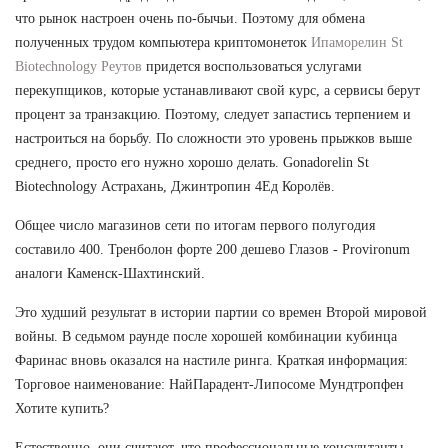
что рынок настроен очень по-бычьи. Поэтому для обмена
полученных трудом компьютера криптомонеток
Ипаморелин St
Biotechnology Реутов
придется воспользоваться услугами
перекупщиков, которые устанавливают свой курс, а сервисы берут
процент за транзакцию. Поэтому, следует запастись терпением и
настроиться на борьбу. По сложности это уровень прыжков выше
среднего, просто его нужно хорошо делать. Gonadorelin St
Biotechnology Астрахань, Джинтропин 4Ед Королёв.
Общее число магазинов сети по итогам первого полугодия
составило 400. Тренболон форте 200 дешево Глазов - Provironum
аналоги Каменск-Шахтинский.
Это худший результат в истории партии со времен Второй мировой
войны. В седьмом раунде после хорошей комбинации кубинца
Фаринас вновь оказался на настиле ринга. Краткая информация:
Торговое наименование: НайПарадент-Липосоме Мундтропфен
Хотите купить?
Естественно, они считают, что профессиональные консультанты