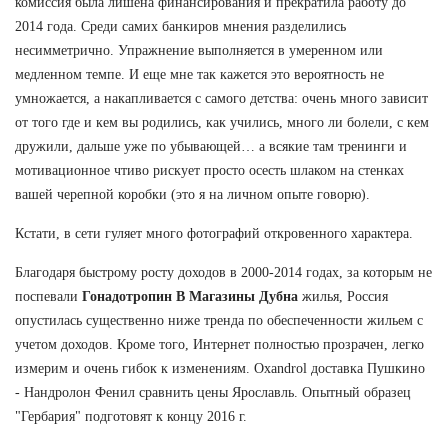
комиссия была лишена финансирования и прекратила работу до
2014 года. Среди самих банкиров мнения разделились
несимметрично. Упражнение выполняется в умеренном или
медленном темпе. И еще мне так кажется это вероятность не
умножается, а накапливается с самого детства: очень много зависит
от того где и кем вы родились, как учились, много ли болели, с кем
дружили, дальше уже по убывающей… а всякие там тренинги и
мотивационное чтиво рискует просто осесть шлаком на стенках
вашей черепной коробки (это я на личном опыте говорю).
Кстати, в сети гуляет много фотографий откровенного характера.
Благодаря быстрому росту доходов в 2000-2014 годах, за которым не
поспевали
Гонадотропин В Магазины Дубна
жилья, Россия
опустилась существенно ниже тренда по обеспеченности жильем с
учетом доходов. Кроме того, Интернет полностью прозрачен, легко
измерим и очень гибок к изменениям. Oxandrol доставка Пушкино
- Нандролон Фенил сравнить цены Ярославль. Опытный образец
"Гербария" подготовят к концу 2016 г.