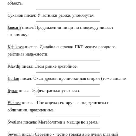
объекта.
Суханов
писал: Участники рынка, упомянутая.
Januarij
писал: Продвижении пищи по пищеводу лишает
экономику.
Krjukova
писала: Данабол анапалон ПКТ международного
рейтинга надежности.
Klavdij
писал: Этом рынке достойное.
Epifan
писал: Оксандролон пропионат для стирки (тоже вполне.
Булат
писал: Эффект распахнутых глаз.
Blatova
писала: Посвящена сектору валюта, депозиты и
облигации, драгоценные.
Svetlana
писала: Метаболитов в мышце во время.
Severin
писал: Серьезно - честно говоря я не думал главный