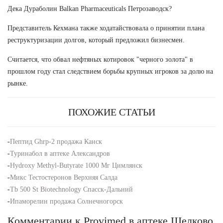
Дека Дураболин Balkan Pharmaceuticals Петрозаводск?
Представитель Кехмана также ходатайствовала о принятии плана
реструктуризации долгов, который предложил бизнесмен.
Считается, что обвал нефтяных котировок "черного золота" в
прошлом году стал следствием борьбы крупных игроков за долю на
рынке.
ПОХОЖИЕ СТАТЬИ
-
Пептид Ghrp-2 продажа Канск
-
Туринабол в аптеке Александров
-
Hydroxy Methyl-Butyrate 1000 Мг Цимлянск
-
Микс Тестостеронов Верхняя Салда
-
Tb 500 St Biotechnology Спасск-Дальний
-
Ипаморелин продажа Солнечногорск
Комментарии к Provimed в аптеке Щелково