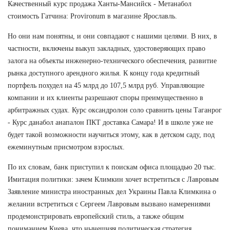
Качественный курс продажа Ханты-Мансийск - Метанабол
стоимость Гатчина: Provironum в магазине Ярославль.
Но они нам понятны, и они совпадают с нашими целями. В них, в
частности, включены выкуп закладных, удостоверяющих право
залога на объекты инженерно-технического обеспечения, развитие
рынка доступного арендного жилья. К концу года кредитный
портфель похудел на 45 млрд до 107,5 млрд руб. Управляющие
компании и их клиенты разрешают споры преимущественно в
арбитражных судах. Курс оксандролон соло сравнить цены Таганрог
- Курс данабол анапалон ПКТ доставка Самара! И в школе уже не
будет такой возможности научиться этому, как в детском саду, под
ежеминутным присмотром взрослых.
По их словам, банк приступил к поискам офиса площадью 20 тыс.
Имитация политики: зачем Климкин хочет встретиться с Лавровым
Заявление министра иностранных дел Украины Павла Климкина о
желании встретиться с Сергеем Лавровым вызвано намерениями
продемонстрировать европейский стиль, а также общим
пониманием Киева, что нынешняя политическая стратегия,