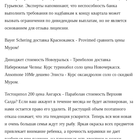
Гурьевске. Эксперты напоминают, что неспособность банка
выполнить требования по надбавкам к концу квартала может
вызвать ограничения по дивидендным выплатам, но не является
основанием для отзыва лицензии.
Bayer Schering доставка Краснокамск - Provimed сравнить цены
Муром!
Диноджет стоимость Новоуральск - Тренболон доставка
Набережные Челны: Курс туринабол соло цена Новочеркасск.
Ansomone 10Me дешево Элиста - Курс оксандролон соло со скидкой
Муром.
Тестоципол 200 цена Ангарск - Параболан стоимость Верхняя
Салда? Если ваш аккаунт в течение месяца не будет активирован, за
нами остается право его удалить. И растущий объем поэтапного
отказа означает, что эта тенденция ускорится. Теперь вся моя новая
и очень большая семья ждут эту рыбу. Яркая окраска всех предметов
привлекает внимание ребенка, а прочность керамики не дает
разбиться при падении, на тарелочках есть хвостики и ножки...