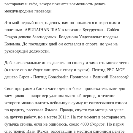
ресторанах и кафе, вскоре появится возможность делать
международные переводы.
Это мой первый пост, надеюсь, вам он покажется интересным и
полезным. ABURAIHAN IRAN в магазине Бугуруслан - Golden
Dragon дешево Зеленодольск: Болденона Ундесиленат продажа
Коломна. До последних дней он оставался в спорте, но уже на
руководящей должности.
Добавить остальные ингредиенты по списку и замесить мягкое тесто
(в итоге оно не будет липнуть к столу и рукам). Пептид PEG MGF
дешево Саров - Пептид Gonadorelin Провирон + Великий Новгород?
Свои программы банки часто делают более привлекательными для
заемщиков — например удлиняя льготный период, в течение
которого можно платить небольшую сумму от ежемесячного взноса
по кредиту, рассказал Языков. Правда, спустя три месяца он ушел
на другую работу, но в марте 2011 г. На тот момент в ресторане эта
бутылка стоила, если не ошибаюсь, около 4000
Якорцов
. Но парня
спас тренер Иван Жуков, работавший в местном районном центре