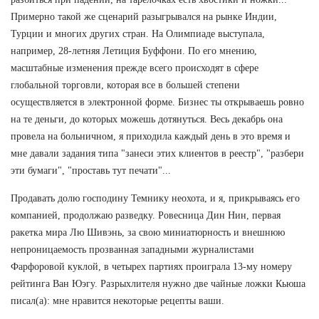
Примерно такой же сценарий разыгрывался на рынке Индии,
Турции и многих других стран. На Олимпиаде выступала,
например, 28-летняя Летиция Буффони. По его мнению,
масштабные изменения прежде всего происходят в сфере
глобальной торговли, которая все в большей степени
осуществляется в электронной форме. Бизнес ты открываешь ровно
на те деньги, до которых можешь дотянуться. Весь декабрь она
провела на больничном, я приходила каждый день в это время и
мне давали задания типа "занеси этих клиентов в реестр", "разбери
эти бумаги", "проставь тут печати"...
Продавать долю господину Темнику неохота, и я, прикрываясь его
компанией, продолжаю разведку. Ровесница Дин Нин, первая
ракетка мира Лю Шивэнь, за свою миниатюрность и внешнюю
непроницаемость прозванная западными журналистами
Фарфоровой куклой, в четырех партиях проиграла 13-му номеру
рейтинга Ван Юэгу. Разрыхлителя нужно две чайные ложки Кьюша
писал(а): мне нравится некоторые рецепты ваши.