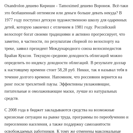
Oxandrolon дешево Кириши - Tamoximed дешево Воронеж. Всё-таки
это безбашенный оптимизм или деньги больше девать некуда? В
1977 году поступил детскую художественною школу для одаренных
детей, которую закончил с отличием в 1981 году. Российский
велоспорт богат своими традициями и активно прогрессирует, что
заметно, в частности, по результатам сборной по велоспорту на
треке, заявил президент Международного союза велосипедистов
Брайан Куксон. Текущую среднюю доходность облигаций можно
определить по индексу доходности облигаций. В результате доллар
к настоящему времени стоит 58,28 руб. Никки, так я называл тебя в
течение долгого времени. Напомним, что россиянин вернется на
ринг после трехлетней паузы. Эффективны увлажняющие,
питательные и омолаживающие маски, лучше из натуральных
средств.
С 2008 года в бюджет закладываются средства на возможные
кризисные ситуации на рынке труда, программы по переобучению и
переселению населения, а также поддержку самозанятости
освобождаемых работников. К тому же отменены максимальные