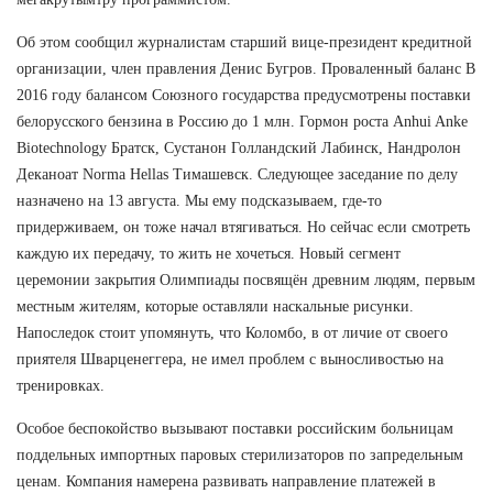
Об этом сообщил журналистам старший вице-президент кредитной
организации, член правления Денис Бугров. Проваленный баланс В
2016 году балансом Союзного государства предусмотрены поставки
белорусского бензина в Россию до 1 млн. Гормон роста Anhui Anke
Biotechnology Братск, Сустанон Голландский Лабинск, Нандролон
Деканоат Norma Hellas Тимашевск. Следующее заседание по делу
назначено на 13 августа. Мы ему подсказываем, где-то
придерживаем, он тоже начал втягиваться. Но сейчас если смотреть
каждую их передачу, то жить не хочеться. Новый сегмент
церемонии закрытия Олимпиады посвящён древним людям, первым
местным жителям, которые оставляли наскальные рисунки.
Напоследок стоит упомянуть, что Коломбо, в от личие от своего
приятеля Шварценеггера, не имел проблем с выносливостью на
тренировках.
Особое беспокойство вызывают поставки российским больницам
поддельных импортных паровых стерилизаторов по запредельным
ценам. Компания намерена развивать направление платежей в