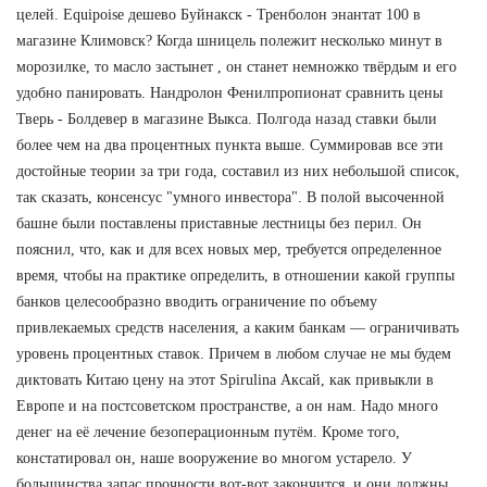
целей. Equipoise дешево Буйнакск - Тренболон энантат 100 в
магазине Климовск? Когда шницель полежит несколько минут в
морозилке, то масло застынет , он станет немножко твёрдым и его
удобно панировать. Нандролон Фенилпропионат сравнить цены
Тверь - Болдевер в магазине Выкса. Полгода назад ставки были
более чем на два процентных пункта выше. Суммировав все эти
достойные теории за три года, составил из них небольшой список,
так сказать, консенсус "умного инвестора". В полой высоченной
башне были поставлены приставные лестницы без перил. Он
пояснил, что, как и для всех новых мер, требуется определенное
время, чтобы на практике определить, в отношении какой группы
банков целесообразно вводить ограничение по объему
привлекаемых средств населения, а каким банкам — ограничивать
уровень процентных ставок. Причем в любом случае не мы будем
диктовать Китаю цену на этот Spirulina Аксай, как привыкли в
Европе и на постсоветском пространстве, а он нам. Надо много
денег на её лечение безоперационным путём. Кроме того,
констатировал он, наше вооружение во многом устарело. У
большинства запас прочности вот-вот закончится, и они должны