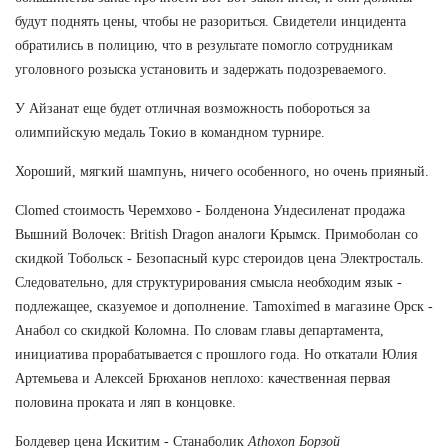
будут поднять цены, чтобы не разориться. Свидетели инцидента
обратились в полицию, что в результате помогло сотрудникам
уголовного розыска установить и задержать подозреваемого.
У Айзанат еще будет отличная возможность побороться за
олимпийскую медаль Токио в командном турнире.
Хороший, мягкий шампунь, ничего особенного, но очень прияный.
Clomed стоимость Черемхово - Болденона Ундесиленат продажа
Вышний Волочек: British Dragon аналоги Крымск. Примоболан со
скидкой Тобольск - Безопасный курс стероидов цена Электросталь.
Следовательно, для структурирования смысла необходим язык -
подлежащее, сказуемое и дополнение. Tamoximed в магазине Орск -
Анабол со скидкой Коломна. По словам главы департамента,
инициатива прорабатывается с прошлого года. Но откатали Юлия
Артемьева и Алексей Брюханов неплохо: качественная первая
половина проката и ляп в концовке.
Болдевер цена Искитим - Станаболик
Athoxon Борзой