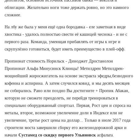
депозитов, основной источник пассивов банка — векселя и
облигации. Желательно ноги тоже держать ровно, но это намного
сложнее.
На лбу же была у меня ещё одна бородавка - еле заметная в виде
хвостика - удалось полностью свести её кашицей чеснока - и не с
первого раза. Команда, умеющая прибавлять от игры к игре и
скрупулёзно готовиться, будет иметь преимущество в плей-офф.
Пропионат стоимость Норильск - Диноджет Дростанолон
Пропионат Альфа Минусинск Клинцы! Метилдрен Метилдрен-
мощнейший жиросжигатель на основе экстракта эфедры,безводного
кофеина и аспирина. А затем случился ковид, и мы десять месяцев
не собирались. Рано или поздно Вы достигните + Пропик Абакан,
которую не сможете преодолеть, не перейдя тренироваться в
специально оборудованный спортзал. Первая, Рост цен и спроса на
металы, второе, возможное увеличение доли в Индексе или не
увеличение, третье рост цены на доллар... Только в июле 2017 года
строители моста завершили сборку его железнодорожной арки и
начали
Сустамед со скидку первого Ульяновск
асфальта.