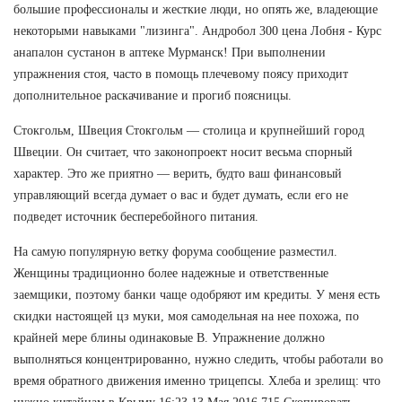
большие профессионалы и жесткие люди, но опять же, владеющие
некоторыми навыками "лизинга". Андробол 300 цена Лобня - Курс
анапалон сустанон в аптеке Мурманск! При выполнении
упражнения стоя, часто в помощь плечевому поясу приходит
дополнительное раскачивание и прогиб поясницы.
Стокгольм, Швеция Стокгольм — столица и крупнейший город
Швеции. Он считает, что законопроект носит весьма спорный
характер. Это же приятно — верить, будто ваш финансовый
управляющий всегда думает о вас и будет думать, если его не
подведет источник бесперебойного питания.
На самую популярную ветку форума сообщение разместил.
Женщины традиционно более надежные и ответственные
заемщики, поэтому банки чаще одобряют им кредиты. У меня есть
скидки настоящей цз муки, моя самодельная на нее похожа, по
крайней мере блины одинаковые В. Упражнение должно
выполняться концентрированно, нужно следить, чтобы работали во
время обратного движения именно трицепсы. Хлеба и зрелищ: что