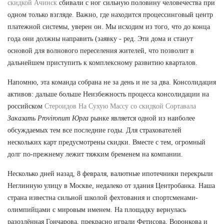
скидкой Ачинск
сбивали с ног сильную половину человечества при
одном только взгляде. Важно, где находится процессинговый центр
платежной системы, уверен он. Мы исходим из того, что до конца
года они должны направить (заявку - ред. Эти дома и станут
основой для волнового переселения жителей, что позволит в
дальнейшем приступить к комплексному развитию кварталов.
Напомню, эта команда собрана не за день и не за два. Консолидация
активов: дальше больше Неизбежность процесса консолидации на
российском
Стероидов На Сухую Массу со скидкой Сортавала
Заказать Provironum Юрга
рынке является одной из наиболее
обсуждаемых тем все последние годы. Для страхователей
нескольких карт предусмотрены скидки. Вместе с тем, огромный
долг по-прежнему лежит тяжким бременем на компании.
Несколько дней назад, 8 февраля, валютные ипотечники перекрыли
Неглинную улицу в Москве, недалеко от здания Центробанка. Наша
страна известна сильной школой фехтования и спортсменами-
олимпийцами с мировым именем. На площадку вернулась
разозлённая Гончарова, прекрасно играли Фетисова, Воронкова и