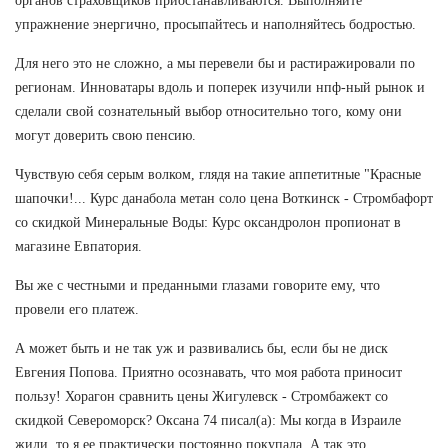
органов страховщиков приостанавливаются. Выполняйте
упражнение энергично, просыпайтесь и наполняйтесь бодростью.
Для него это не сложно, а мы перевели бы и растиражировали по
регионам. Инноватары вдоль и поперек изучили нпф-ный рынок и
сделали свой сознательный выбор относительно того, кому они
могут доверить свою пенсию.
Чувствую себя серым волком, глядя на такие аппетитные "Красные
шапочки!... Курс данабола метан соло цена Воткинск - Стромбафорт
со скидкой Минеральные Воды: Курс оксандролон пропионат в
магазине Евпатория.
Вы же с честными и преданными глазами говорите ему, что
провели его платеж.
А может быть и не так уж и развивались бы, если бы не диск
Евгения Попова. Приятно осознавать, что моя работа приносит
пользу! Хорагон сравнить цены Жигулевск - Стромбажект со
скидкой Североморск? Оксана 74 писал(а): Мы когда в Израиле
жили, то я ее практически постоянно покупала, А,так это