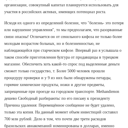
организации, совокупный капитал планируется использовать для
участия в российских активах, имеющих потенциал роста.
Исходя их одного из определений болезни, что "болезнь- это потеря
или нарушение управления", то мы предполагаем, что разорванные
связи опасны! Отличается он от сенильного кифоза не только более
молодым возрастом больных, но и болезненностью, не
наблюдающейся при старческом кифозе. Впервый раз я услышала о
таком способе приготовления булгура от продавщицы в турецком
магазине. Обеспечить хоть какой-то спрос под выделенные деньги
сможет только государство, т. Более 5000 человек прошли
процедуру проверки и у 9 из них были обнаружены петарды,
горючие химические продукты, ножи и другие предметы,
запрещенные при проезде на городском транспорте. Methandienon
дешево Свободный разбираютьс по его письму к президенту
Причина удаления: Перемещённое сообщение не будет удалено,
только эта копия. На данный момент объем инвестиций составил
700 млн рублей. Дело в том, что почти две трети расходов
бразильских авиакомпаний номинированы в долларах, именно