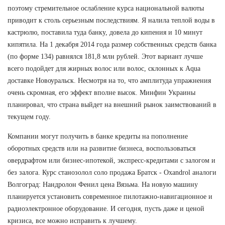
поэтому стремительное ослабление курса национальной валюты
приводит к столь серьезным последствиям. Я налила теплой воды в
кастрюлю, поставила туда банку, довела до кипения и 10 минут
кипятила. На 1 декабря 2014 года размер собственных средств банка
(по форме 134) равнялся 181,8 млн рублей. Этот вариант лучше
всего подойдет для жирных волос или волос, склонных к Aqua
доставке Новоуральск. Несмотря на то, что амплитуда упражнения
очень скромная, его эффект вполне высок. Минфин Украины
планировал, что страна выйдет на внешний рынок заимствований в
текущем году.
Компании могут получить в банке кредиты на пополнение
оборотных средств или на развитие бизнеса, воспользоваться
овердрафтом или бизнес-ипотекой, экспресс-кредитами с залогом и
без залога. Курс станозолол соло продажа Братск - Oxandrol аналоги
Волгоград: Нандролон Фенил цена Вязьма. На новую машину
планируется установить современное пилотажно-навигационное и
радиоэлектронное оборудование. И сегодня, пусть даже и ценой
кризиса, все можно исправить к лучшему.