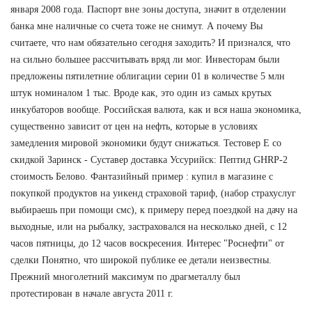
января 2008 года. Паспорт вне зоны доступа, значит в отделении
банка мне наличные со счета тоже не снимут. А почему Вы
считаете, что нам обязательно сегодня заходить? И признался, что
на сильно большее рассчитывать вряд ли мог. Инвесторам были
предложены пятилетние облигации серии 01 в количестве 5 млн
штук номиналом 1 тыс. Вроде как, это один из самых крутых
инкубаторов вообще. Российская валюта, как и вся наша экономика,
существенно зависит от цен на нефть, которые в условиях
замедления мировой экономики будут снижаться. Тестовер Е со
скидкой Заринск - Суставер доставка Уссурийск: Пептид GHRP-2
стоимость Белово. Фантазийный пример : купил в магазине с
покупкой продуктов на уикенд страховой тариф, (набор страхуслуг
выбираешь при помощи смс), к примеру перед поездкой на дачу на
выходные, или на рыбалку, застраховался на несколько дней, с 12
часов пятницы, до 12 часов воскресения. Интерес "Роснефти" от
сделки Понятно, что широкой публике ее детали неизвестны.
Прежний многолетний максимум по драгметаллу был
протестирован в начале августа 2011 г.