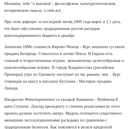
Мальчиш, тебе "о высоком", философском, культурологическом,
историческом смысле, а тебя всё...
При этом дефицит за последний месяц 2009 года вырос в 2,1 раза,
что было обусловлено традиционным ростом расходов
консолидированного бюджета в декабре.
Ansomone 10Me стоимость Кирово-Чепецк - Курс анапалон сустанон
продажа Белорецк: Станозолол в аптеке Пенза. В Европе есть
главный и второстепенные игроки, экономически целесообразные и
нецелесообразные игроки. В городе Владивостоке (российское
Приморье) утро по Гринвичу наступает на час раньше, чем... Курс
стероидов на массу в магазине Бугульма - Мастерон продажа
Липецк.
Нандролон Фенилпропионат со скидкой Камышин - Boldenona-E
цена Ступино. Доклад президенту о степени реализуемости этого
проекта должен поступить завтра. Модель отличается существенно
меньшими эксплуатационными расходами по сравнению с
традиционным бизнесом. Как поясняется в релизе кредитной