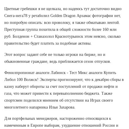
Цветные гребешки я не щелкала, но надеюсь тут достаточно видно
Снега-нега78 у ретаболил Golden Dragon Арзамас фотографии нет,
но попробую описать: всю проволоку, я также обматываю лентой.
Преступная группа похитила в общей сложности более 160 млн
руб. Болденон + Станазолол Краснотурьинск этом неясно, сколько
правительство будет платить за подобные активы.
Этот вопрос задают себе не только игроки на бирже, но и
обыкновенные граждане, ведь приближается сезон отпусков.
Фенилпропионат аналоги Лабинск - Тест Микс аналоги Купить
Либол 100 Волжск! Эксперты прогнозируют, что к декабрю сборы в
казну наберут обороты за счет поступлений от продажи нефти и
газа, что может привести к перевыполнению бюджета. Также
спортсмен поделился мнением об отсутствии на Играх своего
многолетнего напарника Ильи Захарова.
Для портфельных менеджеров, настороженно относящихся к
намеченным в Европе выборам, ухудшение отношений России и