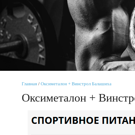
Главная
/
Оксиметалон + Винстрол Балашиха
Оксиметалон + Винстр