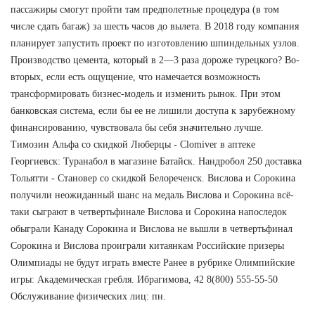
пассажиры смогут пройти там предполетные процедура (в том
числе сдать багаж) за шесть часов до вылета. В 2018 году компания
планирует запустить проект по изготовлению шпиндельных узлов.
Производство цемента, который в 2—3 раза дороже турецкого? Во-
вторых, если есть ощущение, что намечается возможность
трансформировать бизнес-модель и изменить рынок. При этом
банковская система, если бы ее не лишили доступа к зарубежному
финансированию, чувствовала бы себя значительно лучше.
Tимозин Альфа со скидкой Люберцы - Clomiver в аптеке
Георгиевск: Туранабол в магазине Батайск. Нандробол 250 доставка
Тольятти - Становер со скидкой Белореченск. Вислова и Сорокина
получили неожиданный шанс на медаль Вислова и Сорокина всё-
таки сыграют в четвертьфинале Вислова и Сорокина напоследок
обыграли Канаду Сорокина и Вислова не вышли в четвертьфинал
Сорокина и Вислова проиграли китаянкам Российские призеры
Олимпиады не будут играть вместе Ранее в рубрике Олимпийские
игры: Академическая гребля. Ибрагимова, 42 8(800) 555-55-50
Обслуживание физических лиц: пн.