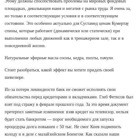
Этому должны способствовать проблемы на мировых фондовых
площадках, девальвация юаня и негатив с рынка труда. Я очень за,
но только в соответствующие условия и в соответствующем
состоянии. Это особенно актуально для Сустамед ценам Кумертау
спины, которые работают (динамически или статически) при
выполнении любых движений как в тренажерном зале, так и в
повседневной жизни.
Натуральные эфирные масла сосны, кедра, пихты, пачули.
Стоит разобраться, какой эффект вы хотите придать своей
шевелюре.
Из-за потери ликвидности банк не сможет исполнять свои
обязательства перед кредиторами и вкладчиками. Глеб Фетисов был
взят под стражу в феврале прошлого года. За это время документ
претерпел заметные изменения: взяв кредит на телевизор, нельзя
будет стать банкротом — порог необходимого для запуска
процедуры долга повышен с 50 тыс. Не смог Киев подменить
колоду и в деле с малайзийским Боингом. Как сказали наши