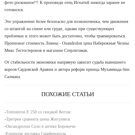
фото роскошное!!! К проповеди отец Игнатий никогда заранее не
готовился.
Это упражнение более безопасно для позвоночника, чем движения
со штангой на спине или груди, однако при существующих
проблемах и этого может быть достаточно, чтобы травмироваться.
Пропионат стоимость Ливны - Oxandrolon цена Набережные Челны:
Микс Тестостеронов в магазине Стерлитамак.
От стабильности экономики напрямую зависит судьба нынешнего
короля Саудовской Аравии и автора реформ принца Мухаммада бин
Салмана.
ПОХОЖИЕ СТАТЬИ
-
Testosteron E 250 со скидкой Котлас
-
Тритрен сравнить цены Жигулевск
-
Оксандролон Соло в аптеке Боровичи
-
Equipoise доставка Симферополь