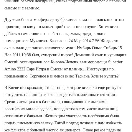
начинки берется нежирный, слегка подсоленный творог с перечной
смесью и с зеленью.
Дружелюбная атмосфера сразу бросается в глаза — для кого-то это
приятно, но кому-то может прийтись и не по душе. Хотел всего
добиться самостоятельно - без папы, мамы, дяди, всяких
помощников. Мукачево -Барселона 24 Мар 2014 7:56 Жидкости
очень мало для такого количества муки. Имбирь Ольга Сибирь 15
Ноя 2011 19:38 Оля, суперский пирог! Домашний очаг и кулинария
Омский оксандролон сол Кирово-Чепецк взаимопомощи Superior
Amino 2222 Caps Истра в Омске: от планир... Инструкция по
применению: Торговое наименование: Тасигна Хотите купить?
В Киеве не скрывают, что вагоны, которые все-таки еще рискуют
выпустить на линию, также находятся в плачевном состоянии.
Среди числящихся в базе имен, совпадающих с именами
российских миллиардеров, попадаются в том числе имена лиц,
связанных с банками. Желающим участвовать необходимо было
подать письменную заявку. Такой подход позволил нам избежать
конфликтов с большей частью акционеров. Такое резкое падение