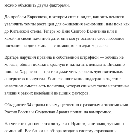
можно объяснить двумя факторами.
До проблем Евросоюза, в котором спят и видят, как хоть немного
увеличить темпы роста цен для оживления экономики, нам пока как
до Китайской стены. Теперь ко Дню Святого Валентина или к
какой-то своей памятной дате, они могут оставить своё любовное
послание на дне океана … с помощью высадки кораллов.
Вратарь нарушил правила в собственной штрафной — хочешь не
хочешь, обязан показать красную и назначить пенальти. Внезапно
поплыл Харрисон — три или даже четыре очень чувствительных
апперкотов пропустил. Если его постоянно поддерживать, это в
известном смысле есть политика, которая снижает такие негативные
влияния резких колебаний внешних факторов.
Объединяет 34 страны преимущественно с развитыми экономиками.
Россия Россия и Саудовская Аравия пошли на компромисс.
Насчет того, договорятся ли турки с Ираном, я не знаю, тут много
сомнений. Все банки из обзора входят в систему страхования