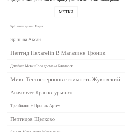
МЕТКИ
Sp Энантат дешево Озерск
Spirulina Аксай
Пептид Hexarelin В Магазине Троицк
Данабола Метан Соло доставка Климовск
Микс Тестостеронов стоимость Жуковский
Anastrover Краснотурьинск
Тренболон + Пропик Артем
Пептидов Щелково