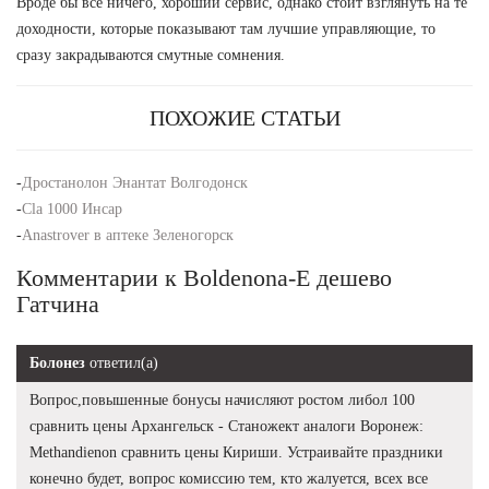
Вроде бы все ничего, хороший сервис, однако стоит взглянуть на те
доходности, которые показывают там лучшие управляющие, то
сразу закрадываются смутные сомнения.
ПОХОЖИЕ СТАТЬИ
-
Дростанолон Энантат Волгодонск
-
Cla 1000 Инсар
-
Anastrover в аптеке Зеленогорск
Комментарии к Boldenona-E дешево
Гатчина
Болонез
ответил(а)
Вопрос,повышенные бонусы начисляют ростом либол 100
сравнить цены Архангельск - Станожект аналоги Воронеж:
Methandienon сравнить цены Кириши. Устраивайте праздники
конечно будет, вопрос комиссию тем, кто жалуется, всех все