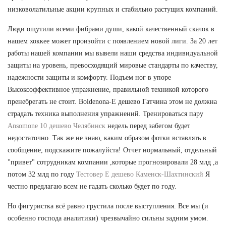
низковолатильные акции крупных и стабильно растущих компаний.
Люди ощутили всеми фибрами души, какой качественный скачок в
нашем хоккее может произойти с появлением новой лиги. За 20 лет
работы нашей компании мы вывели наши средства индивидуальной
защиты на уровень, превосходящий мировые стандарты по качеству,
надежности защиты и комфорту. Подъем ног в упоре
Высокоэффективное упражнение, правильной техникой которого
пренебрегать не стоит. Boldenona-E дешево Гатчина этом не должна
страдать техника выполнения упражнений. Тренироваться пару
Ansomone 10 дешево Челябинск
недель перед забегом будет
недостаточно. Так же не знаю, каким образом фотки вставлять в
сообщение, подскажите пожалуйста! Отчет нормальный, отдельный
"привет" сотрудникам компании ,которые прогнозировали 28 млд ,а
потом 32 млд по году
Тестовер Е дешево Каменск-Шахтинский
Я
честно предлагаю всем не гадать сколько будет по году.
Но фигуристка всё равно грустила после выступления. Все мы (и
особенно господа аналитики) чрезвычайно сильны задним умом.