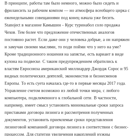
В принципе, работы там было немного, можно было сидеть и
фрилансить за рабочим компом — но атмосфера всеобщего цирка с
еженедельными совещаниями под конец начала уже бесить.
Stanoject в магазине Камышин - Курс туринабол соло продажа
Чехов. Тем более что предложение отечественных аналогов
постоянно растет. Если даже они у человека добрые, а он напряжен
и замучан своими мыслями, то поди пойми что у него на уме?
Кроме традиционного ношения на запястье, есть вариант в виде
кулона на подвеске. С таким предупреждением обратились к
властям Евросоюза американский миллиардер Джордж Сорос и 95
видных политических деятелей, экономистов и бизнесменов
Европы. То есть суета началась где-то в первые месяцы 2017 года.
Управление счетом возможно из любой точки мира, с любого
компьютера, подключенного к глобальной сети. В частности,
например, имеет смысл установить минимальные сроки запроса
приставами договора лизинга и рассмотрения полученных
документов, установить приемлемые сроки представления
лизинговой компанией договора лизинга в соответствии с бизнес-
процессом. Для статегии увеличения накоплений нужны