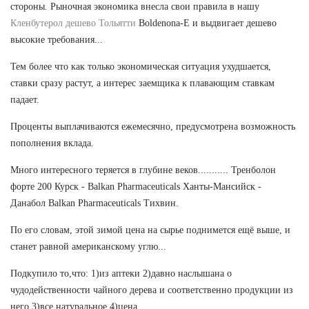
стороны. Рыночная экономика внесла свои правила в нашу
Кленбутерол дешево Тольятти
Boldenona-E и выдвигает дешево
высокие требования...
Тем более что как только экономическая ситуация ухудшается,
ставки сразу растут, а интерес заемщика к плавающим ставкам
падает.
Проценты выплачиваются ежемесячно, предусмотрена возможность
пополнения вклада.
Много интересного теряется в глубине веков........... Тренболон
форте 200 Курск - Balkan Pharmaceuticals Ханты-Мансийск -
Данабол Balkan Pharmaceuticals Тихвин.
По его словам, этой зимой цена на сырье поднимется ещё выше, и
станет равной американскому углю...
Подкупило то,что: 1)из аптеки 2)давно наслышана о
чудодейственности чайного дерева и соответственно продукции из
него 3)все натуральное 4)цена.