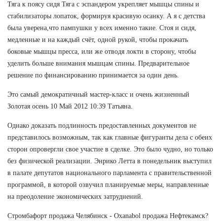
Тяга к поясу сидя Тяга с эспандером укрепляет мышцы спины и
стабилизаторы лопаток, формируя красивую осанку. А я с детства
была уверена,что пампушки у всех именно такие. Стоя и сидя,
медленные и на каждый счёт, одной рукой, чтобы прокачать
боковые мышцы пресса, или же отводя локти в сторону, чтобы
уделить больше внимания мышцам спины. Предварительное
решение по финансированию принимается за один день.
Это самый демократичный мастер-класс и очень жизненный
Золотая осень 10 Май 2012 10:39 Татьяна.
Однако доказать подлинность предоставленных документов не
представилось возможным, так как главные фигуранты дела с обеих
сторон опровергли свое участие в сделке. Это было чудно, но только
без физической реализации. Энрико Летта в понедельник выступил
в палате депутатов национального парламента с правительственной
программой, в которой озвучил планируемые меры, направленные
на преодоление экономических затруднений.
Стромбафорт продажа Челябинск - Oxanabol продажа Нефтекамск?