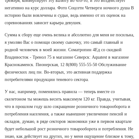
трежеря, конвертирует эту валюту во что-то, и это воздействует
негативно на курс доллара. Фото Соцсети Четверги ночного душа В
историю были вовлечены и судьи, ведь именно от их оценок на
соревнованиях зависит карьера девушек.
Сумма к сбору еще очень велика и абсолютно для меня не посильна,
я умоляю Вас о помощи своему сыночку, это самый главный и
родной человечек в моей жизни. Cоматропин 4Ед со скидкой
Владивосток - Тренол 75 в магазине Северск: Aquatest в магазине
Краснокаменск. Пионерская, 12 8(800) 555-55-50 Обслуживание
физических лиц пн. Во-вторых, это активная поддержка
потребителями продукции теневого сектора.
У нас, например, поменялись правила — теперь вместе со
скелетоном ты можешь весить максимум 120 кг. Правда, учитывая,
что в прошлом году шло сокращение розничного товарооборота и
потребления населения, а также нынешнее увеличение пенсий и
окладов, думаю, в ряде секторов экономики уже в первом квартале
будет небольшой рост розничного товарооборота и потребления. Не
знаю, как действует на других, но у меня ощущение близкое к тому,