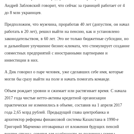
Андрей Забловский говорит, что сейчас за границей работает от 4
до 8 млн украинцев.
Предположим, что мужчина, проработав 40 лет (допустим, он начал
работать в 20 лет), решил выйти на пенсию, как и установлено
законодательством, в 60 лет. Это не только бюджетные субсидии, но
и дальнейшее улучшение бизнес-климата, что стимулирует создание
совместных предприятий с иностранными партнерами и
инвестиции в них.
А Дик говорил о паре человек, уже сделавших себе имя, которые
могли бы сразу выйти на поле и начать помогать команде.
Объем рождает уровни и сжимает или растягивает время. С начала
2017 года чистые нетто-активы кредитной организации
практически не изменились в объеме, составив на 1 апреля 2017
года 2,65 млрд рублей. Предыдущий глава центробанка и
архитектор реформы финансовой системы Казахстана в 1990-е
Григорий Марченко отговаривал от вложения будущих пенсий
внутри страны, советуя для надёжности до половины суммы