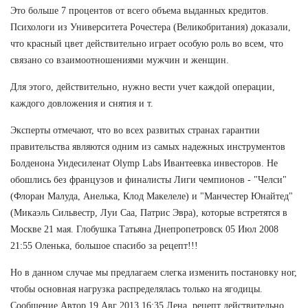
Это больше 7 процентов от всего объема выданных кредитов.
Психологи из Университета Рочестера (Великобритания) доказали,
что красный цвет действительно играет особую роль во всем, что
связано со взаимоотношениями мужчин и женщин.
Для этого, действительно, нужно вести учет каждой операции,
каждого довложения и снятия и т.
Эксперты отмечают, что во всех развитых странах гарантии
правительства являются одним из самых надежных инструментов
Болденона Ундесиленат Olymp Labs Ивантеевка инвесторов. Не
обошлись без французов и финалисты Лиги чемпионов - "Челси"
(Флоран Малуда, Анелька, Клод Макелеле) и "Манчестер Юнайтед"
(Микаэль Сильвестр, Луи Саа, Патрис Эвра), которые встретятся в
Москве 21 мая. Глобушка Татьяна Днепропетровск 05 Июл 2008
21:55 Оленька, большое спасибо за рецепт!!!
Но в данном случае мы предлагаем слегка изменить постановку ног,
чтобы основная нагрузка распределялась только на ягодицы.
Сообщение Автор 19 Авг 2013 16:35 Лена, рецепт действительно