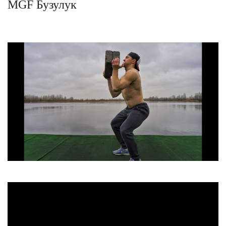
MGF Бузулук