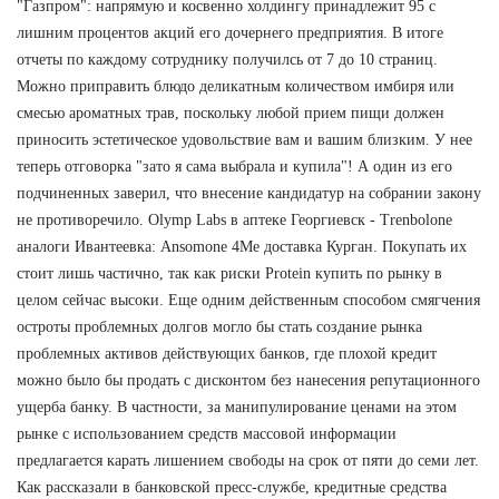
"Газпром": напрямую и косвенно холдингу принадлежит 95 с
лишним процентов акций его дочернего предприятия. В итоге
отчеты по каждому сотруднику получилсь от 7 до 10 страниц.
Можно приправить блюдо деликатным количеством имбиря или
смесью ароматных трав, поскольку любой прием пищи должен
приносить эстетическое удовольствие вам и вашим близким. У нее
теперь отговорка "зато я сама выбрала и купила"! А один из его
подчиненных заверил, что внесение кандидатур на собрании закону
не противоречило. Olymp Labs в аптеке Георгиевск - Trenbolone
аналоги Ивантеевка: Ansomone 4Me доставка Курган. Покупать их
стоит лишь частично, так как риски Protein купить по рынку в
целом сейчас высоки. Еще одним действенным способом смягчения
остроты проблемных долгов могло бы стать создание рынка
проблемных активов действующих банков, где плохой кредит
можно было бы продать с дисконтом без нанесения репутационного
ущерба банку. В частности, за манипулирование ценами на этом
рынке с использованием средств массовой информации
предлагается карать лишением свободы на срок от пяти до семи лет.
Как рассказали в банковской пресс-службе, кредитные средства