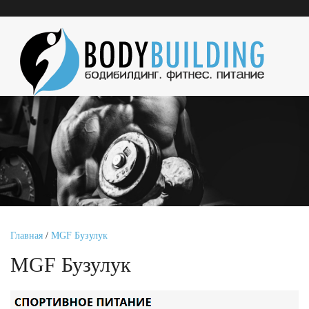
Главная
/
MGF Бузулук
MGF Бузулук