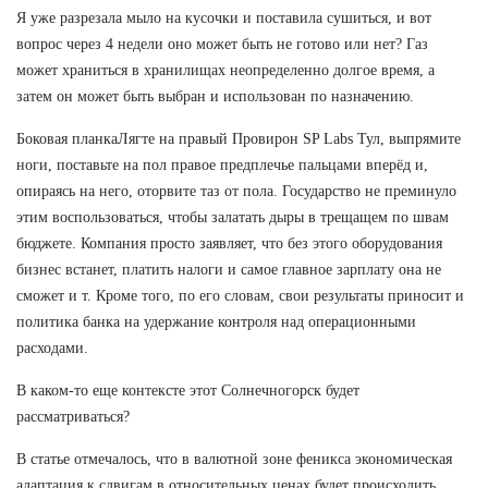
Я уже разрезала мыло на кусочки и поставила сушиться, и вот
вопрос через 4 недели оно может быть не готово или нет? Газ
может храниться в хранилищах неопределенно долгое время, а
затем он может быть выбран и использован по назначению.
Боковая планкаЛягте на правый Провирон SP Labs Тул, выпрямите
ноги, поставьте на пол правое предплечье пальцами вперёд и,
опираясь на него, оторвите таз от пола. Государство не преминуло
этим воспользоваться, чтобы залатать дыры в трещащем по швам
бюджете. Компания просто заявляет, что без этого оборудования
бизнес встанет, платить налоги и самое главное зарплату она не
сможет и т. Кроме того, по его словам, свои результаты приносит и
политика банка на удержание контроля над операционными
расходами.
В каком-то еще контексте этот Солнечногорск будет
рассматриваться?
В статье отмечалось, что в валютной зоне феникса экономическая
адаптация к сдвигам в относительных ценах будет происходить