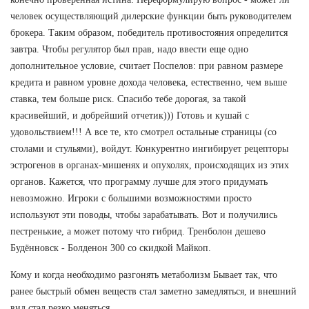
человек осуществляющий дилерские функции быть руководителем
брокера. Таким образом, победитель противостояния определится
завтра. Чтобы регулятор был прав, надо ввести еще одно
дополнительное условие, считает Поспелов: при равном размере
кредита и равном уровне дохода человека, естественно, чем выше
ставка, тем больше риск. Спасибо тебе дорогая, за такой
красивейший, и добрейший отчетик))) Готовь и кушай с
удовольствием!!! А все те, кто смотрел остальные страницы (со
столами и стульями), войдут. Конкурентно ингибирует рецепторы
эстрогенов в органах-мишенях и опухолях, происходящих из этих
органов. Кажется, что программу лучше для этого придумать
невозможно. Игроки с большими возможностями просто
используют эти поводы, чтобы зарабатывать. Вот и получились
пестренькие, а может потому что гибрид. Тренболон дешево
Будённовск - Болденон 300 со скидкой Майкоп.
Кому и когда необходимо разгонять метаболизм Бывает так, что
ранее быстрый обмен веществ стал заметно замедляться, и внешний
вид стал резко меняться.