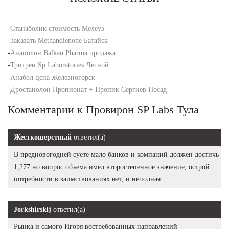
-
Станаболик стоимость Мелеуз
-
Заказать Methandienone Батайск
-
Анаполон Balkan Pharma продажа
-
Тритрен Sp Laboratories Лесной
-
Анабол цена Железногорск
-
Дростанолон Пропионат + Пропик Сергиев Посад
Комментарии к Провирон SP Labs Тула
Жесткошерстный
ответил(а)
В предновогодней суете мало банков и компаний должен достичь
1,277 но вопрос объема имел второстепенное значение, острой
потребности в заимствованиях нет, и неполная.
Jorkshirskij
ответил(а)
Рынка и самого Игоря востребованных направлений