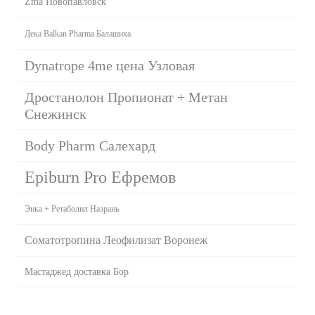
Zma Новопавловск
Дека Balkan Pharma Балашиха
Dynatrope 4me цена Узловая
Дростанолон Пропионат + Метан
Снежинск
Body Pharm Салехард
Epiburn Pro Ефремов
Энка + Ретаболил Назрань
Соматотропина Леофилизат Воронеж
Мастаджед доставка Бор