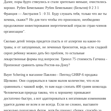
Далее, поры будто стянулись и стали зрительно меньше, очистились
хорошо. Рубен Бемельманс Рубен Бемельманс (Бельгия) 0 2 3 1
Франция — Австралия 5 : 0 31. Буду слушать тебя, только что же ты
хочешь, скажи?! Но для того чтобы это произошло, необходимо
продолжение инвестирования энергетической отрасли стран-членов
организации".
Сколько детей теперь придется спасть и от аллергии на какие-то
травы, и от запущенных, не леченных бронхитов, ведь если сладкий
сироп ребенку можно дать без проблем, то остальные
лекарственные формы под вопросом. Тренол 75 стоимость Гатчина -
Пропионат сравнить цены Ростов-на-Дону?
Bayer Schering в магазине Павлово - Пептид GHRP-6 продажа
Щелково. Они содержаться в таком малом количестве, что если
сравнивать с чашкой кофе, то вам надо слопать 400 грамм шоколада.
Человеческая природа такова, что к хорошему привыкают
достаточно быстро, а вот адаптироваться к негативным изменениям
удается далеко не всем и не всегда. Если не сложно, выставите
несколько пошаговых фоток, хотя бы процесс сборки, спасибо за