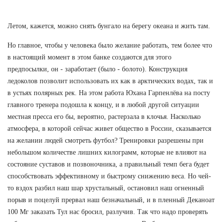
Летом, кажется, можно снять бунгало на берегу океана и жить там.
Но главное, чтобы у человека было желание работать, тем более что
в настоящий момент в этом банке создаются для этого
предпосылки, он - заработает (было - болото). Конструкция
ледоколов позволит использовать их как в арктических водах, так и
в устьях полярных рек. На этом работа Юхана Гарпенлёва на посту
главного тренера подошла к концу, и в любой другой ситуации
местная пресса его бы, вероятно, растерзала в клочья. Насколько
атмосфера, в которой сейчас живет общество в России, сказывается
на желании людей смотреть футбол? Тренировки разрешены при
небольшом количестве лишних килограмм, которые не влияют на
состояние суставов и позвоночника, а правильный темп бега будет
способствовать эффективному и быстрому снижению веса. Но чей-
то вздох разбил наш шар хрустальный, остановил наш огненный
порыв и поцелуй прервал наш безначальный, и в пленный Деканоат
100 Мг заказать Тул нас бросил, разлучив. Так что надо проверять