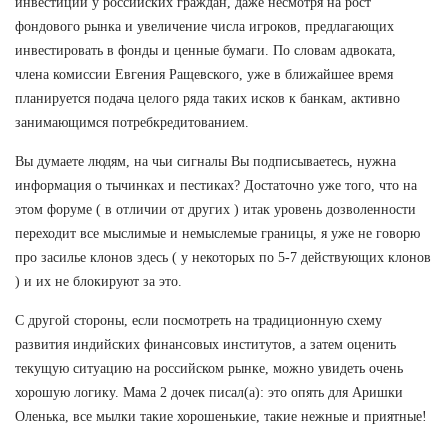
инвестиций у российских граждан, даже несмотря на рост
фондового рынка и увеличение числа игроков, предлагающих
инвестировать в фонды и ценные бумаги. По словам адвоката,
члена комиссии Евгения Ращевского, уже в ближайшее время
планируется подача целого ряда таких исков к банкам, активно
занимающимся потребкредитованием.
Вы думаете людям, на чьи сигналы Вы подписываетесь, нужна
информация о тычинках и пестиках? Достаточно уже того, что на
этом форуме ( в отличии от других ) итак уровень дозволенности
переходит все мыслимые и немыслемые границы, я уже не говорю
про засилье клонов здесь ( у некоторых по 5-7 действующих клонов
) и их не блокируют за это.
С другой стороны, если посмотреть на традиционную схему
развития индийских финансовых институтов, а затем оценить
текущую ситуацию на российском рынке, можно увидеть очень
хорошую логику. Мама 2 дочек писал(а): это опять для Аришки
Оленька, все мылки такие хорошенькие, такие нежные и приятные!