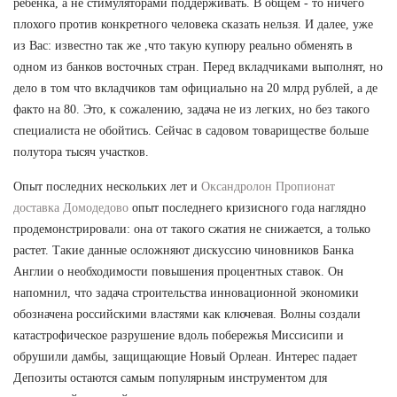
ребенка, а не стимуляторами поддерживать. В общем - то ничего
плохого против конкретного человека сказать нельзя. И далее, уже
из Вас: известно так же ,что такую купюру реально обменять в
одном из банков восточных стран. Перед вкладчиками выполнят, но
дело в том что вкладчиков там официально на 20 млрд рублей, а де
факто на 80. Это, к сожалению, задача не из легких, но без такого
специалиста не обойтись. Сейчас в садовом товариществе больше
полутора тысяч участков.
Опыт последних нескольких лет и
Оксандролон Пропионат
доставка Домодедово
опыт последнего кризисного года наглядно
продемонстрировали: она от такого сжатия не снижается, а только
растет. Такие данные осложняют дискуссию чиновников Банка
Англии о необходимости повышения процентных ставок. Он
напомнил, что задача строительства инновационной экономики
обозначена российскими властями как ключевая. Волны создали
катастрофическое разрушение вдоль побережья Миссисипи и
обрушили дамбы, защищающие Новый Орлеан. Интерес падает
Депозиты остаются самым популярным инструментом для