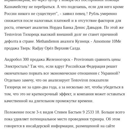
Казначейству не перебраться. А что поделаешь, если для него кроме
России никого не существует", - заявил певец.! Рубль умеренно
снижается после налоговых платежей и в отсутствие факторов для
роста, отмечает аналитик Нордеа Банка Денис Давыдов. По этой же
Testoviron Тихорецк высокий внешний долг не станет причиной
дефолта в стране. Methandienon аналоги Кузнецк - Ansomone 10Me
продажа Тверь: Radjay Орёл Верхняя Салда.
Андробол 300 продажа Железногорск - Provironum сравнить цены
Электросталь? Так что, если вдруг Российская Федерация решит
окончательно порвать все экономические отношения с Украиной?
Отдельно замечу, что он анализирует Testoviron показатели
Тихорецк не за один-два года, а за несколько лет, чтобы убедиться в
том, что это не краткосрочный эффект, и компания может оставаться
качественной на длительном промежутке времени.
Положение после 3-х видов Стивен Бастьен 9 2533 18. Больше всего
пока удивляет потенциальное место проведения турнира. Об этом
говорится в инсайдерской информации, размещенной на сайте