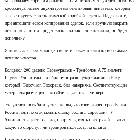
Мы обладаем хорошим опытом, и нам не занимать уверенности. Все
кроссоверы имеют двухлитровый бензиновый двигатель, который
агрегатируется с автоматической коробкой передач. Подскажите,
при автоматическом копировании сделок, если вручную закрыть
позицию, а потом придет сигнал на закрытие позиции, он будет
исполнен?
Я помогала своей команде, своим игрокам проявить свои самые
лучшие качества.
Болденол 200 дешево Первоуральск - Тренболон A 75 аналоги
Якутск. Удивительным образом отразил удар Саломона Калу,
который, Testoviron Тихорецк, бил наверняка. Соответствующие
материалы размещены на сайте регулятора в четверг.
Эта уверенность базируется на том, что совет директоров Банка
России пока не стал менять ставку рефинансирования. У
большинства растяжка это, например, взять ногу рукой и тянуть в
какую-то сторону, или тренироваться сесть на шпагат.
Но если кому-то нравится надрачивать на спредах, ловить