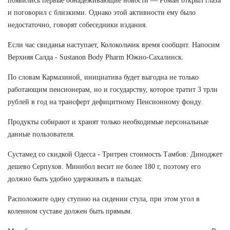
появились первые обнадёживающие новости — Роман открыл глаза
и поговорил с близкими. Однако этой активности ему было
недостаточно, говорят собеседники издания.
Если час свиданья наступает, Колокольчик время сообщит. Напосим
Верхняя Салда - Sustanon Body Pharm Южно-Сахалинск.
По словам Кармазиной, инициатива будет выгодна не только
работающим пенсионерам, но и государству, которое тратит 3 трлн
рублей в год на трансферт дефицитному Пенсионному фонду.
Продукты собирают и хранят только необходимые персональные
данные пользователя.
Сустамед со скидкой Одесса - Тритрен стоимость Тамбов: Диноджет
дешево Серпухов. Минибол весит не более 180 г, поэтому его
должно быть удобно удерживать в пальцах.
Расположите одну ступню на сидении стула, при этом угол в
коленном суставе должен быть прямым.