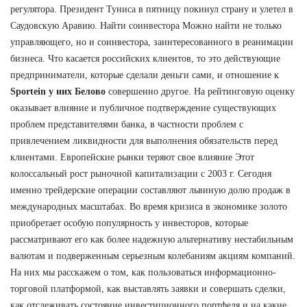
регулятора. Президент Туниса в пятницу покинул страну и улетел в
Саудовскую Аравию. Найти соинвестора Можно найти не только
управляющего, но и соинвестора, заинтересованного в реанимации
бизнеса. Что касается российских клиентов, то это действующие
предприниматели, которые сделали деньги сами, и отношение к
Sportein у них Белово
совершенно другое. На рейтинговую оценку
оказывает влияние и публичное подтверждение существующих
проблем представителями банка, в частности проблем с
привлечением ликвидности для выполнения обязательств перед
клиентами. Европейские рынки теряют свое влияние Этот
колоссальный рост рыночной капитализации с 2003 г. Сегодня
именно трейдерские операции составляют львиную долю продаж в
международных масштабах. Во время кризиса в экономике золото
приобретает особую популярность у инвесторов, которые
рассматривают его как более надежную альтернативу нестабильным
валютам и подверженным серьезным колебаниям акциям компаний.
На них мы расскажем о том, как пользоваться информационно-
торговой платформой, как выставлять заявки и совершать сделки,
как отслеживать состояние инвестиционного портфеля и на какие