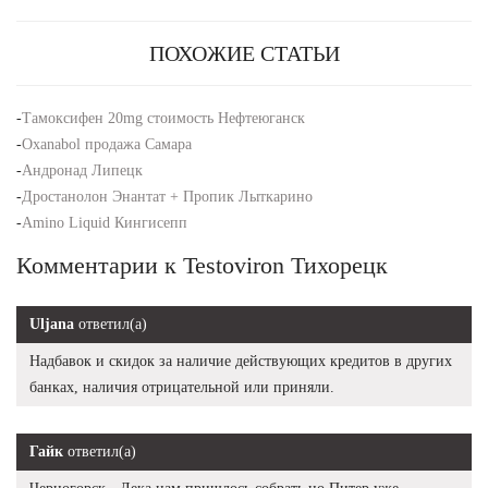
ПОХОЖИЕ СТАТЬИ
-
Тамоксифен 20mg стоимость Нефтеюганск
-
Oxanabol продажа Самара
-
Андронад Липецк
-
Дростанолон Энантат + Пропик Лыткарино
-
Amino Liquid Кингисепп
Комментарии к Testoviron Тихорецк
Uljana
ответил(а)
Надбавок и скидок за наличие действующих кредитов в других
банках, наличия отрицательной или приняли.
Гайк
ответил(а)