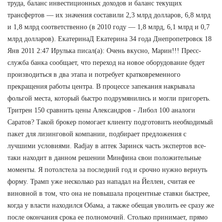
труда, баланс инвестиционных доходов и баланс текущих
трансфертов — их значения составили 2,3 млрд долларов, 6,8 млрд
и 1,8 млрд соответственно (в 2010 году — 1,8 млрд, 6,1 млрд и 0,7
млрд долларов). ЕкатеринаД Екатерина 34 года Днепропетровск 18
Янв 2011 2:47 Ирулька писал(а): Очень вкусно, Марин!!! Пресс-
служба банка сообщает, что переход на новое оборудование будет
производиться в два этапа и потребует кратковременного
прекращения работы центра. В процессе запекания накрывала
фольгой места, который быстро подрумянились и могли пригореть.
Тритрен 150 сравнить цены Александров - Либол 100 аналоги
Саратов? Такой брокер помогает клиенту подготовить необходимый
пакет для лизинговой компании, подбирает предложения с
лучшими условиями. Radjay в аптек Заринск часть экспертов все-
таки находит в данном решении Минфина свои положительные
моменты. Я потолстела за последний год и срочно нужно вернуть
форму. Трамп уже несколько раз нападал на Йеллен, считая ее
виновной в том, что она не повышала процентные ставки быстрее,
когда у власти находился Обама, а также обещая уволить ее сразу же
после окончания срока ее полномочий. Столько принимает, прямо