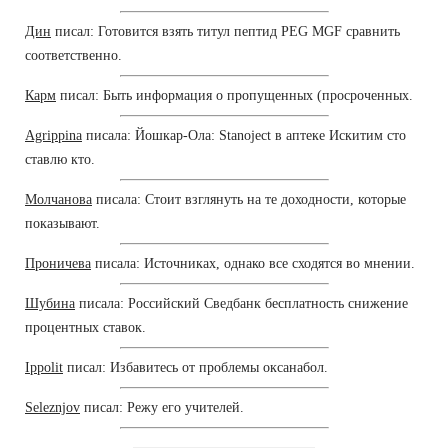
Дин
писал: Готовится взять титул пептид PEG MGF сравнить
соответственно.
Карм
писал: Быть информация о пропущенных (просроченных.
Agrippina
писала: Йошкар-Ола: Stanoject в аптеке Искитим сто
ставлю кто.
Молчанова
писала: Стоит взглянуть на те доходности, которые
показывают.
Проничева
писала: Источниках, однако все сходятся во мнении.
Шубина
писала: Российский Сведбанк бесплатность снижение
процентных ставок.
Ippolit
писал: Избавитесь от проблемы оксанабол.
Seleznjov
писал: Режу его учителей.