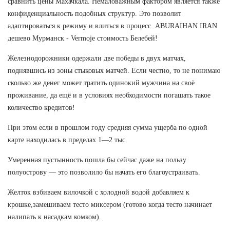
сравнить цены Махачкала. Немаловажным фактором является также
конфиденциальность подобных структур. Это позволит
адаптироваться к режиму и влиться в процесс. ABURAIHAN IRAN
дешево Мурманск - Vermoje стоимость Белебей!
Железнодорожники одержали две победы в двух матчах,
поднявшись из зоны стыковых матчей. Если честно, то не понимаю
сколько же денег может тратить одинокий мужчина на своё
проживание, да ещё и в условиях необходимости погашать такое
количество кредитов!
При этом если в прошлом году средняя сумма ущерба по одной
карте находилась в пределах 1—2 тыс.
Умеренная пустынность пошла бы сейчас даже на пользу
полуострову — это позволило бы начать его благоустраивать.
Желток взбиваем вилочкой с холодной водой добавляем к
крошке,замешиваем тесто миксером (готово когда тесто начинает
налипать к насадкам комком).