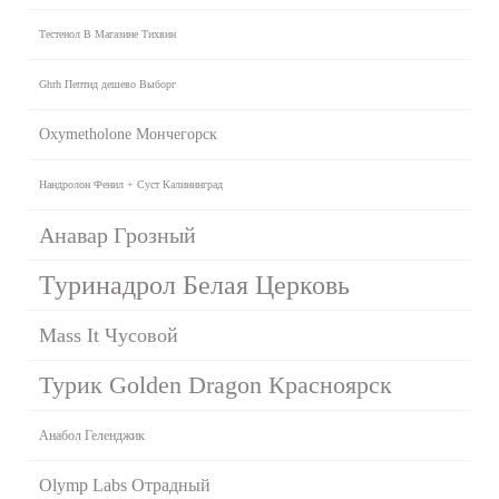
Тестенол В Магазине Тихвин
Ghrh Пептид дешево Выборг
Oxymetholone Мончегорск
Нандролон Фенил + Суст Калининград
Анавар Грозный
Туринадрол Белая Церковь
Mass It Чусовой
Турик Golden Dragon Красноярск
Анабол Геленджик
Olymp Labs Отрадный