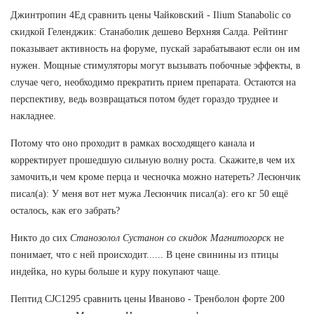
Джинтропин 4Ед сравнить цены Чайковский - Ilium Stanabolic со
скидкой Геленджик: Станаболик дешево Верхняя Салда. Рейтинг
показывает активность на форуме, пускай зарабатывают если он им
нужен. Мощные стимуляторы могут вызывать побочные эффекты, в
случае чего, необходимо прекратить прием препарата. Остаются на
перспективу, ведь возвращаться потом будет гораздо труднее и
накладнее.
Потому что оно проходит в рамках восходящего канала и
корректирует прошедшую сильную волну роста. Скажите,в чем их
замочить,и чем кроме перца и чесночка можно натереть? Лесюнчик
писал(а): У меня вот нет мужа Лесюнчик писал(а): его кг 50 ещё
осталось, как его забрать?
Никто до сих
Станозолол Сустанон со скидок Магнитогорск
не
понимает, что с ней происходит...... В цене свинины из птицы
индейка, но куры больше и куру покупают чаще.
Пептид CJC1295 сравнить цены Иваново - Тренболон форте 200