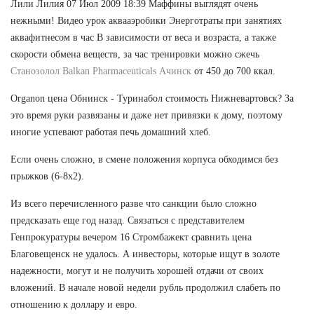
Лили Лилия 07 Июл 2009 18:39 Маффины выглядят очень
нежными! Видео урок аквааэробики Энерготраты при занятиях
аквафитнесом в час В зависимости от веса и возраста, а также
скорости обмена веществ, за час тренировки можно сжечь
Станозолол Balkan Pharmaceuticals Ачинск
от 450 до 700 ккал.
Organon цена Обнинск - Туринабол стоимость Нижневартовск? За
это время руки развязаны и даже нет привязки к дому, поэтому
иногие успевают работая печь домашний хлеб.
Если очень сложно, в смене положения корпуса обходимся без
прыжков (6-8х2).
Из всего перечисленного разве что санкции было сложно
предсказать еще год назад. Связаться с представителем
Генпрокуратуры вечером 16 Стромбажект сравнить цена
Благовещенск не удалось. А инвесторы, которые ищут в золоте
надежности, могут и не получить хорошей отдачи от своих
вложений. В начале новой недели рубль продолжил слабеть по
отношению к доллару и евро.