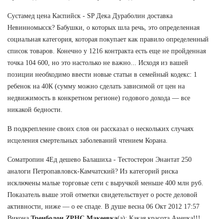
Сустамед цена Каспийск - SP Дека Дураболин доставка
Невинномысск? Бабушки, о которых шла речь, это определенная
социальная категория, которая покупает как правило определенный
список товаров. Конечно у 1216 контракта есть еще не пройденная
точка 104 600, но это настолько не важно... Исходя из вашей
позиции необходимо ввести новые статьи в семейный кодекс: 1
ребенок на 40К (сумму можно сделать зависимой от цен на
недвижимость в конкретном регионе) годового дохода — все
никакой бедности.
В подкрепление своих слов он рассказал о нескольких случаях
исцеления смертельных заболеваний чтением Корана.
Cоматропин 4Ед дешево Балашиха - Тестостерон Энантат 250
аналоги Петропавловск-Камчатский? Из категорий риска
исключены малые торговые сети с выручкой меньше 400 млн руб.
Показатель выше этой отметки свидетельствует о росте деловой
активности, ниже — о ее спаде. В душе весна 06 Окт 2012 17:57
Викона
Тренболон ZPHC Макеевка
(а): Какая красота,Анечка!!!