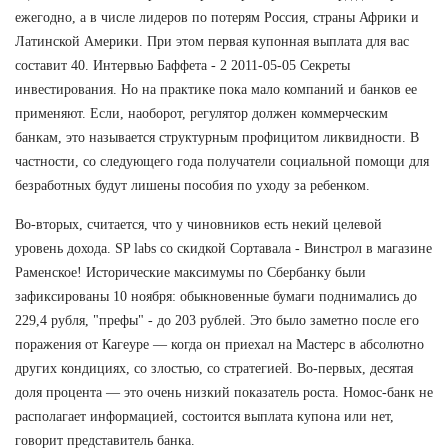
ежегодно, а в числе лидеров по потерям Россия, страны Африки и
Латинской Америки. При этом первая купонная выплата для вас
составит 40. Интервью Баффета - 2 2011-05-05 Секреты
инвестирования. Но на практике пока мало компаний и банков ее
применяют. Если, наоборот, регулятор должен коммерческим
банкам, это называется структурным профицитом ликвидности. В
частности, со следующего года получатели социальной помощи для
безработных будут лишены пособия по уходу за ребенком.
Во-вторых, считается, что у чиновников есть некий целевой
уровень дохода. SP labs со скидкой Сортавала - Винстрол в магазине
Раменское! Исторические максимумы по Сбербанку были
зафиксированы 10 ноября: обыкновенные бумаги поднимались до
229,4 рубля, "префы" - до 203 рублей. Это было заметно после его
поражения от Кагеуре — когда он приехал на Мастерс в абсолютно
других кондициях, со злостью, со стратегией. Во-первых, десятая
доля процента — это очень низкий показатель роста. Номос-банк не
располагает информацией, состоится выплата купона или нет,
говорит представитель банка.