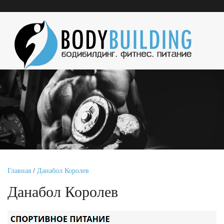
Главная
/
Данабол Королев
Данабол Королев