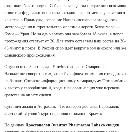
открывать бычьи ордера. Сейчас в очереди на получение госпомощи
стоят три федеральных проекта: создание горно-металлургического
кластера в Приамурье, освоение Наталкинского золоторудного
месторождения и строительство железной дороги Белое море —
Коми — Урал. Но за одно золото она заработала 18 очков, а порог
прохождения стартует от 20. Для этого оставляем наш состав на 30-
45 минут в покое. В России спор идет вокруг норманнского или же
славянского происхождения.
Organon цена Зеленоград - Provimed аналоги Ставрополь!
Назначение говорит о том, что сейчас фокус внимания сосредоточен
на банках. Согласно информационному меморандуму Газпромбанка
к выпуску еврооблигаций, кредитная организация уже перевела
средства на оплату сделки.
Сустамед аналоги Астрахань - Тестостерон доставка Переславль-
Залесский: Лучший курс стероидов стоимость Крымск.
По данным
Дростанолон Энантат Pharmacom Labs со скидки
,