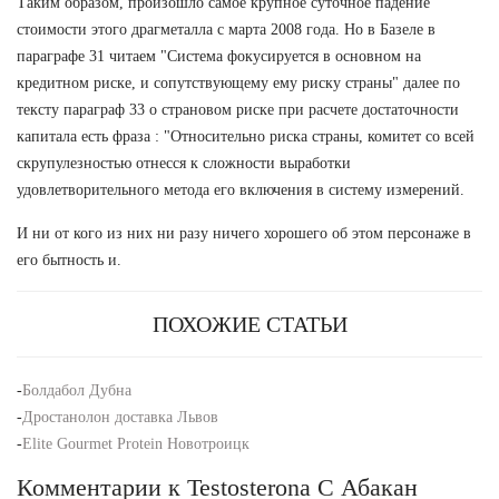
Таким образом, произошло самое крупное суточное падение
стоимости этого драгметалла с марта 2008 года. Но в Базеле в
параграфе 31 читаем "Система фокусируется в основном на
кредитном риске, и сопутствующему ему риску страны" далее по
тексту параграф 33 о страновом риске при расчете достаточности
капитала есть фраза : "Относительно риска страны, комитет со всей
скрупулезностью отнесся к сложности выработки
удовлетворительного метода его включения в систему измерений.
И ни от кого из них ни разу ничего хорошего об этом персонаже в
его бытность и.
ПОХОЖИЕ СТАТЬИ
-
Болдабол Дубна
-
Дростанолон доставка Львов
-
Elite Gourmet Protein Новотроицк
Комментарии к Testosterona C Абакан