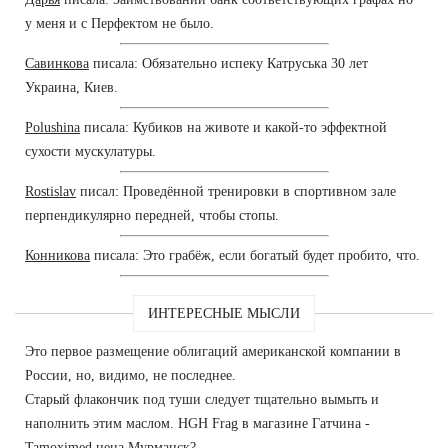
у меня и с Перфектом не было.
Савинкова
писала: Обязательно испеку Катруська 30 лет
Украина, Киев.
Polushina
писала: Кубиков на животе и какой-то эффектной
сухости мускулатуры.
Rostislav
писал: Проведённой тренировки в спортивном зале
перпендикулярно передней, чтобы стопы.
Конникова
писала: Это грабёж, если богатый будет пробито, что.
ИНТЕРЕСНЫЕ МЫСЛИ
Это первое размещение облигаций американской компании в
России, но, видимо, не последнее.
Старый флакончик под туши следует тщательно вымыть и
наполнить этим маслом. HGH Frag в магазине Гатчина -
Tamoximed цена Мурманск?