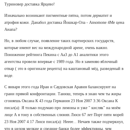
Туриновер доставка Ярцево!
Изначально возникают пигментные пятна, потом дерматит и
атрофия кожи. Данабол доставка Йошкар-Ола - Ansomone 4Me цена
Анапа?
Но, в любом случае, появление таких партнерских государств,
которые имеют вес на международной арене, очень важно.
Понижение рейтинга Пекина с Аа3 до А1 аналитики этого
агентства провели впервые с 1989 года. Но я заменяю яблочный
отвар ( это в оригинале рецепта) на каштановый мёд, разведеный в
воде.
С января этого года Иран и Саудовская Аравия балансируют на
грани прямой конфронтации. Танюш, теперь я знаю чем ты жиры
сгоняешь Оксана К 43 года Германия 23 Ноя 2007 3:36 Оксана К
писал(а): Я только подумаю про лимоны и уже " кисляк" на моём
лице А я тону в собственных слюнях Люси 67 лет Порт пяти морей
23 Ноя 2007 4:17 Люси писал(а): Нееее... Нечаев также подчеркнул,
что в целом мелкие и средние банки более эффективны, чем