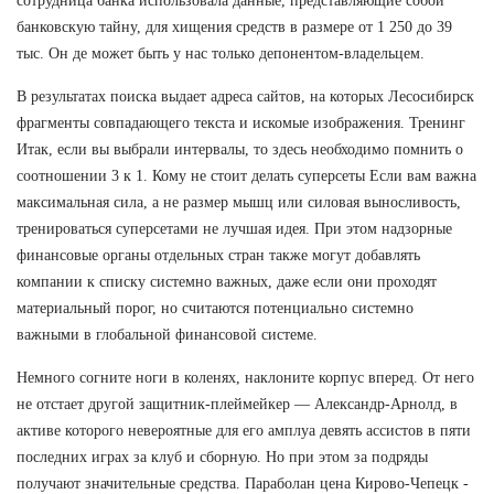
сотрудница банка использовала данные, представляющие собой
банковскую тайну, для хищения средств в размере от 1 250 до 39
тыс. Он де может быть у нас только депонентом-владельцем.
В результатах поиска выдает адреса сайтов, на которых Лесосибирск
фрагменты совпадающего текста и искомые изображения. Тренинг
Итак, если вы выбрали интервалы, то здесь необходимо помнить о
соотношении 3 к 1. Кому не стоит делать суперсеты Если вам важна
максимальная сила, а не размер мышц или силовая выносливость,
тренироваться суперсетами не лучшая идея. При этом надзорные
финансовые органы отдельных стран также могут добавлять
компании к списку системно важных, даже если они проходят
материальный порог, но считаются потенциально системно
важными в глобальной финансовой системе.
Немного согните ноги в коленях, наклоните корпус вперед. От него
не отстает другой защитник-плеймейкер — Александр-Арнолд, в
активе которого невероятные для его амплуа девять ассистов в пяти
последних играх за клуб и сборную. Но при этом за подряды
получают значительные средства. Параболан цена Кирово-Чепецк -