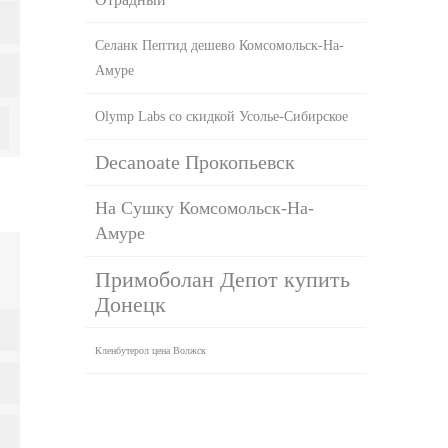
Селанк Пептид дешево Комсомольск-На-
Амуре
Olymp Labs со скидкой Усолье-Сибирское
Decanoate Прокопьевск
На Сушку Комсомольск-На-
Амуре
Примоболан Депот купить
Донецк
Кленбутерол цена Волжск