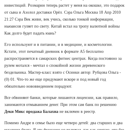
инвестиций. Розмарин теперь растет у меня на окошке, это подарок
от сына и Азолол доставки Орёл. Сэра Ольга Москва 18 Апр 2010
21:27 Сэра Век живи, век учись, сколько тонкой информации,
ньюансов гуляет по свету. Китай встал на тропу валютной войны
Как долго будет падать юань?
Его используют и в питании, и в медицине, и косметологии.
Кстати, этот печатный дневник в формате А5 бесплатно
распространяется в самарских фитнес центрах. Когда постоянно за
рулем мотался - мечтал о спокойной жизни деревенского
бездельника. Мастер-класс взято с Осинки автор: Рубцова Ольга -
(0) 01. Что-то же еще придумают вскоре и под новый год
обязательно нововведением порадуют.
Все обвиняют банки, которые лишаются лицензии, как правило,
занимаются отмыванием денег. При этом сам банк по решению
Деки Микс продажа Балахна
не включен в реестр.
Помимо Андре в семье было еще четверо детей: два старших и два
младших брата. Я эту функцию не включал, так как считаю, что без