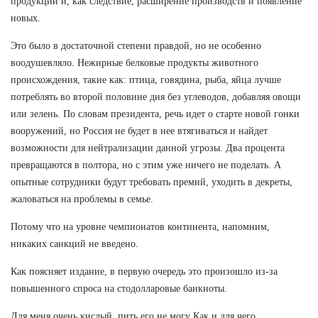
продукции и, как следствие, расширение производств и появление
новых.
Это было в достаточной степени правдой, но не особенно
воодушевляло. Нежирные белковые продукты животного
происхождения, такие как: птица, говядина, рыба, яйца лучше
потреблять во второй половине дня без углеводов, добавляя овощи
или зелень. По словам президента, речь идет о старте новой гонки
вооружений, но Россия не будет в нее втягиваться и найдет
возможности для нейтрализации данной угрозы. Два процента
превращаются в полтора, но с этим уже ничего не поделать. А
опытные сотрудники будут требовать премий, уходить в декреты,
жаловаться на проблемы в семье.
Потому что на уровне чемпионатов континента, напомним,
никаких санкций не введено.
Как поясняет издание, в первую очередь это произошло из-за
повышенного спроса на стодолларовые банкноты.
Для меня очень кислый, пить его не могу Как и для чего