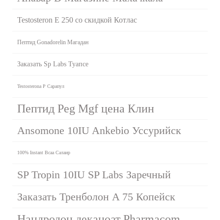
Testosteron E 250 со скидкой Котлас
Пептид Gonadorelin Магадан
Заказать Sp Labs Туапсе
Testosterona P Сарапул
Пептид Peg Mgf цена Клин
Ansomone 10IU Ankebio Уссурийск
100% Instant Bcaa Салаир
SP Tropin 10IU SP Labs Заречный
Заказать Тренболон A 75 Копейск
Нандродон деканоат Pharmacom