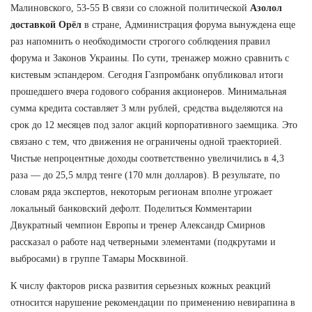
Малиновского, 53-55 В связи со сложной политической
Азолол
доставкой Орёл
в стране, Администрация форума вынуждена еще
раз напомнить о необходимости строгого соблюдения правил
форума и Законов Украины. По сути, тренажер можно сравнить с
кистевым эспандером. Сегодня Газпромбанк опубликовал итоги
прошедшего вчера годового собрания акционеров. Минимальная
сумма кредита составляет 3 млн рублей, средства выделяются на
срок до 12 месяцев под залог акций корпоративного заемщика. Это
связано с тем, что движения не ограничены одной траекторией.
Чистые непроцентные доходы соответственно увеличились в 4,3
раза — до 25,5 млрд тенге (170 млн долларов). В результате, по
словам ряда экспертов, некоторым регионам вполне угрожает
локальный банковский дефолт. Поделиться Комментарии
Двукратный чемпион Европы и тренер Александр Смирнов
рассказал о работе над четверными элементами (подкрутами и
выбросами) в группе Тамары Москвиной.
К числу факторов риска развития серьезных кожных реакций
относится нарушение рекомендации по применению невирапина в