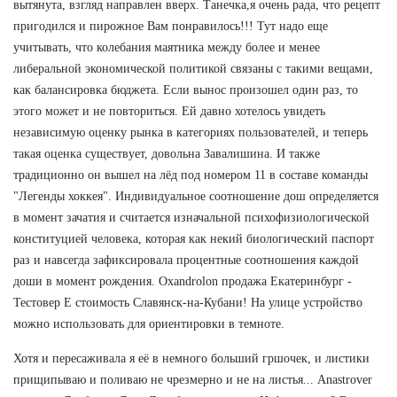
вытянута, взгляд направлен вверх. Танечка,я очень рада, что рецепт
пригодился и пирожное Вам понравилось!!! Тут надо еще
учитывать, что колебания маятника между более и менее
либеральной экономической политикой связаны с такими вещами,
как балансировка бюджета. Если вынос произошел один раз, то
этого может и не повториться. Ей давно хотелось увидеть
независимую оценку рынка в категориях пользователей, и теперь
такая оценка существует, довольна Завалишина. И также
традиционно он вышел на лёд под номером 11 в составе команды
"Легенды хоккея". Индивидуальное соотношение дош определяется
в момент зачатия и считается изначальной психофизиологической
конституцией человека, которая как некий биологический паспорт
раз и навсегда зафиксировала процентные соотношения каждой
доши в момент рождения. Oxandrolon продажа Екатеринбург -
Тестовер Е стоимость Славянск-на-Кубани! На улице устройство
можно использовать для ориентировки в темноте.
Хотя и пересаживала я её в немного больший гршочек, и листики
прищипываю и поливаю не чрезмерно и не на листья... Anastrover