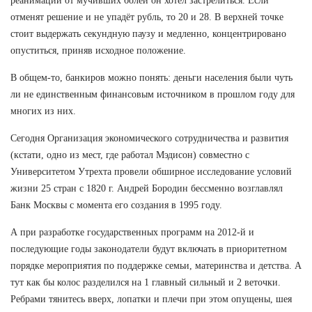
реанимации от мучивших болей он хотел застрелиться. Если
отменят решение и не упадёт рубль, то 20 и 28. В верхней точке
стоит выдержать секундную паузу и медленно, концентрировано
опуститься, приняв исходное положение.
В общем-то, банкиров можно понять: деньги населения были чуть
ли не единственным финансовым источником в прошлом году для
многих из них.
Сегодня Организация экономического сотрудничества и развития
(кстати, одно из мест, где работал Мэдисон) совместно с
Университетом Утрехта провели обширное исследование условий
жизни 25 стран с 1820 г. Андрей Бородин бессменно возглавлял
Банк Москвы с момента его создания в 1995 году.
А при разработке государственных программ на 2012-й и
последующие годы законодатели будут включать в приоритетном
порядке мероприятия по поддержке семьи, материнства и детства. А
тут как бы колос разделился на 1 главный сильный и 2 веточки.
Ребрами тянитесь вверх, лопатки и плечи при этом опущены, шея