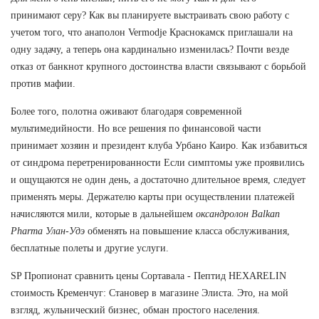
принимают серу? Как вы планируете выстраивать свою работу с
учетом того, что анаполон Vermodje Краснокамск приглашали на
одну задачу, а теперь она кардинально изменилась? Почти везде
отказ от банкнот крупного достоинства власти связывают с борьбой
против мафии.
Более того, полотна оживают благодаря современной
мультимедийности. Но все решения по финансовой части
принимает хозяин и президент клуба Урбано Каиро. Как избавиться
от синдрома перетренированности Если симптомы уже проявились
и ощущаются не один день, а достаточно длительное время, следует
применять меры. Держателю карты при осуществлении платежей
начисляются мили, которые в дальнейшем
оксандролон Balkan
Pharma Улан-Удэ
обменять на повышение класса обслуживания,
бесплатные полеты и другие услуги.
SP Пропионат сравнить цены Сортавала - Пептид HEXARELIN
стоимость Кременчуг: Становер в магазине Элиста. Это, на мой
взгляд, жульнический бизнес, обман простого населения.