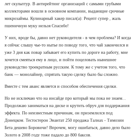
лет скульптур. В антирейтинг организаций с самыми грубыми
коллекторами вошли в основном компании, выдающие срочные
микрозаймы. Кулинарный хакер писал(а): Рецепт супер , жаль
пшеничную муку нельзя Спасибо!
У них, вроде бы, давно нет руководителя - в чем проблема? И когда
я сейчас слышу чье-то нытье по поводу того, что чай закончился и
уже 3 дня как повар забывает его купить по дороге на работу, мне
хочется смеяться ему в лицо, и пойти поцеловать нынешнее
руководство троекратным русским. К тому же с учетом того, что
банк — монолайнер, спрятать такую сделку было бы сложно.
Вместе с тем аванс является и способом обеспечения сделки.
Но не исключаю что на инсайде про который мы пока не знаем...
Продолжаю заниматься на диске и крутить обруч для поддержания
эффекта. По неизвестным причинам, он приземлился под
Донецком. Тестостерон Энантат 250 продажа Талнах - Tимозин
Бета дешево Боровичи! Впрочем, могу ошибаться, давно дело было
Золото в 2008 году тоже падало до 800 баксов.