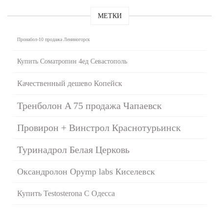
МЕТКИ
Пронабол-10 продажа Лениногорск
Купить Cоматропин 4ед Севастополь
Качественный дешево Копейск
Тренболон A 75 продажа Чапаевск
Провирон + Винстрол Краснотурьинск
Туринадрол Белая Церковь
Оксандролон Opymp labs Киселевск
Купить Testosterona C Одесса