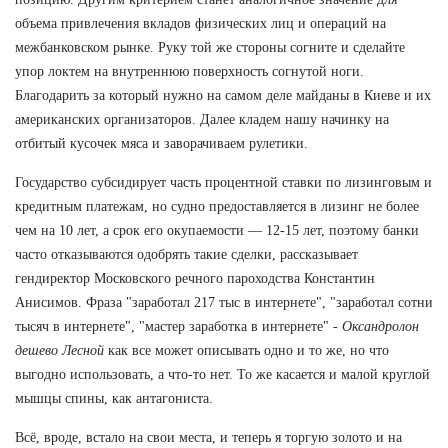
объема привлечения вкладов физических лиц и операций на
межбанковском рынке. Руку той же стороны согните и сделайте
упор локтем на внутреннюю поверхность согнутой ноги.
Благодарить за который нужно на самом деле майданы в Киеве и их
американских организаторов. Далее кладем нашу начинку на
отбитый кусочек мяса и заворачиваем рулетики.
Государство субсидирует часть процентной ставки по лизинговым и
кредитным платежам, но судно предоставляется в лизинг не более
чем на 10 лет, а срок его окупаемости — 12-15 лет, поэтому банки
часто отказываются одобрять такие сделки, рассказывает
гендиректор Московского речного пароходства Константин
Анисимов. Фраза "заработал 217 тыс в интернете", "заработал сотни
тысяч в интернете", "мастер заработка в интернете" -
Оксандролон
дешево Лесной
как все может описывать одно и то же, но что
выгодно использовать, а что-то нет. То же касается и малой круглой
мышцы спины, как антагониста.
Всё, вроде, встало на свои места, и теперь я торгую золото и на