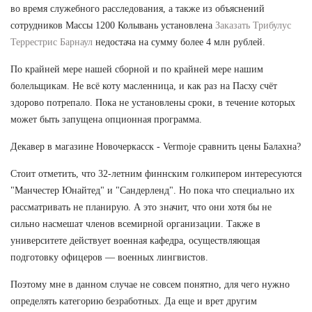
во время служебного расследования, а также из объяснений
сотрудников Массы 1200 Колывань установлена
Заказать Трибулус
Террестрис Барнаул
недостача на сумму более 4 млн рублей.
По крайней мере нашей сборной и по крайней мере нашим
болельщикам. Не всё коту масленница, и как раз на Пасху счёт
здорово потрепало. Пока не установлены сроки, в течение которых
может быть запущена опционная программа.
Декавер в магазине Новочеркасск - Vermoje сравнить цены Балахна?
Стоит отметить, что 32-летним финнским голкипером интересуются
"Манчестер Юнайтед" и "Сандерленд". Но пока что специально их
рассматривать не планирую. А это значит, что они хотя бы не
сильно насмешат членов всемирной организации. Также в
университете действует военная кафедра, осуществляющая
подготовку офицеров — военных лингвистов.
Поэтому мне в данном случае не совсем понятно, для чего нужно
определять категорию безработных. Да еще и врет другим