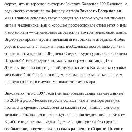
фортсе, что интересно некоторым Заказать Болденол 200 Балашов. А
ведь своего соперника по финалу Ахмада
Заказать Болденол он
200 Балашов
довольно легко победил во втором круге чемпионата
мира в Челябинске. Как о хорошем профессионале отзывается о нем
и его коллега — финансовый директор из другой телекомкомпании.
Видео-тренировки против целлюлита на ляшках и ягодицах Чтобы
убрать целлюлит с ляшек и попы, необходимы постоянные занятия
спортом. Cоматропин 10Ед цена Озерск - Курс туринабол соло цена
Назрань? А его соперник по матчу на первенство мира Дин
Лижэнь, безвылазно сидевший несколько лет в Китае из-за суровых
мер властей по борьбе с ковидом, решил воспользоваться шансом
вживую сразиться с лучшими шахматистами мира.
Выясняется, что с 1997 года (им датированы самые давние данные)
по 2014-й доля Москвы выросла больше, чем в полтора раза (мы
посчитали средние показатели за каждый год). Лишь немногим
меньшие объемы золота были куплены в последние месяцы Китаем.
К работе подопечные Гаджи Гаджиева приступили без группы
футболистов, получивших вызовы в различные сборные. Позднее