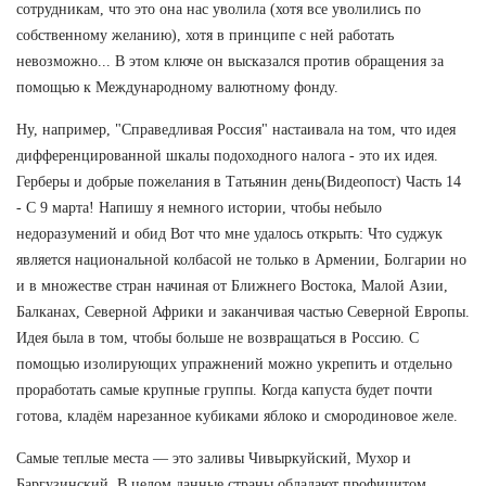
сотрудникам, что это она нас уволила (хотя все уволились по
собственному желанию), хотя в принципе с ней работать
невозможно... В этом ключе он высказался против обращения за
помощью к Международному валютному фонду.
Ну, например, "Справедливая Россия" настаивала на том, что идея
дифференцированной шкалы подоходного налога - это их идея.
Герберы и добрые пожелания в Татьянин день(Видеопост) Часть 14
- С 9 марта! Напишу я немного истории, чтобы небыло
недоразумений и обид Вот что мне удалось открыть: Что суджук
является национальной колбасой не только в Армении, Болгарии но
и в множестве стран начиная от Ближнего Востока, Малой Азии,
Балканах, Северной Африки и заканчивая частью Северной Европы.
Идея была в том, чтобы больше не возвращаться в Россию. С
помощью изолирующих упражнений можно укрепить и отдельно
проработать самые крупные группы. Когда капуста будет почти
готова, кладём нарезанное кубиками яблоко и смородиновое желе.
Самые теплые места — это заливы Чивыркуйский, Мухор и
Баргузинский. В целом данные страны обладают профицитом