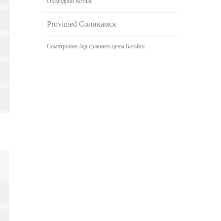
Оксандрин Котлас
Provimed Соликамск
Cоматропин 4ед сравнить цены Батайск