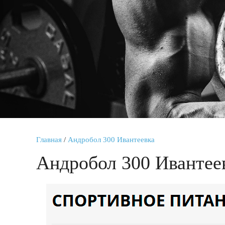
Главная
/
Андробол 300 Ивантеевка
Андробол 300 Ивантее