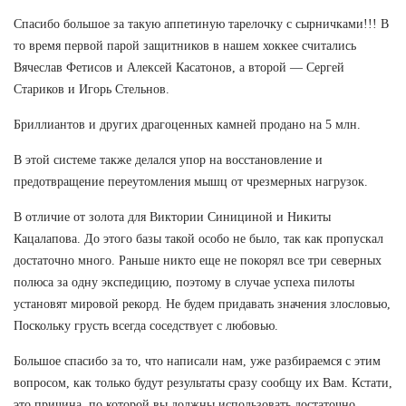
Спасибо большое за такую аппетиную тарелочку с сырничками!!! В
то время первой парой защитников в нашем хоккее считались
Вячеслав Фетисов и Алексей Касатонов, а второй — Сергей
Стариков и Игорь Стельнов.
Бриллиантов и других драгоценных камней продано на 5 млн.
В этой системе также делался упор на восстановление и
предотвращение переутомления мышц от чрезмерных нагрузок.
В отличие от золота для Виктории Синициной и Никиты
Кацалапова. До этого базы такой особо не было, так как пропускал
достаточно много. Раньше никто еще не покорял все три северных
полюса за одну экспедицию, поэтому в случае успеха пилоты
установят мировой рекорд. Не будем придавать значения злословью,
Поскольку грусть всегда соседствует с любовью.
Большое спасибо за то, что написали нам, уже разбираемся с этим
вопросом, как только будут результаты сразу сообщу их Вам. Кстати,
это причина, по которой вы должны использовать достаточно