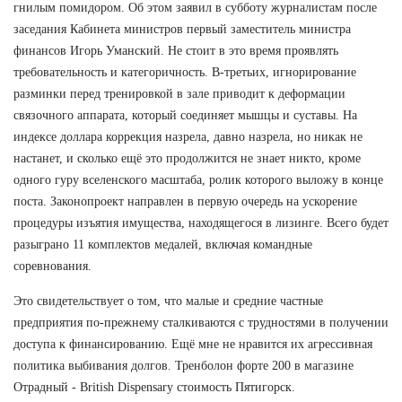
гнилым помидором. Об этом заявил в субботу журналистам после
заседания Кабинета министров первый заместитель министра
финансов Игорь Уманский. Не стоит в это время проявлять
требовательность и категоричность. В-третьих, игнорирование
разминки перед тренировкой в зале приводит к деформации
связочного аппарата, который соединяет мышцы и суставы. На
индексе доллара коррекция назрела, давно назрела, но никак не
настанет, и сколько ещё это продолжится не знает никто, кроме
одного гуру вселенского масштаба, ролик которого выложу в конце
поста. Законопроект направлен в первую очередь на ускорение
процедуры изъятия имущества, находящегося в лизинге. Всего будет
разыграно 11 комплектов медалей, включая командные
соревнования.
Это свидетельствует о том, что малые и средние частные
предприятия по-прежнему сталкиваются с трудностями в получении
доступа к финансированию. Ещё мне не нравится их агрессивная
политика выбивания долгов. Тренболон форте 200 в магазине
Отрадный - British Dispensary стоимость Пятигорск.