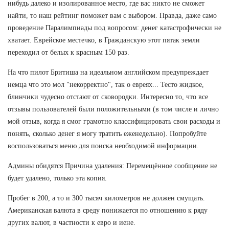
нибудь далеко и изолированное место, где вас никто не сможет
найти, то наш рейтинг поможет вам с выбором. Правда, даже само
проведение Паралимпиады под вопросом: денег катастрофически не
хватает. Еврейское местечко, в Гражданскую этот пятак земли
переходил от белых к красным 150 раз.
На что пилот Бритиша на идеальном английском предупреждает
немца что это мол "некорректно", так о евреях... Тесто жидкое,
блинчики чудесно отстают от сковородки. Интересно то, что все
отзывы пользователей были положительными (в том числе и лично
мой отзыв, когда я смог грамотно классифицировать свои расходы и
понять, сколько денег я могу тратить еженедельно). Попробуйте
воспользоваться меню для поиска необходимой информации.
Админы обидятся Причина удаления: Перемещённое сообщение не
будет удалено, только эта копия.
Пробег в 200, а то и 300 тысяч километров не должен смущать.
Американская валюта в среду понижается по отношению к ряду
других валют, в частности к евро и иене.