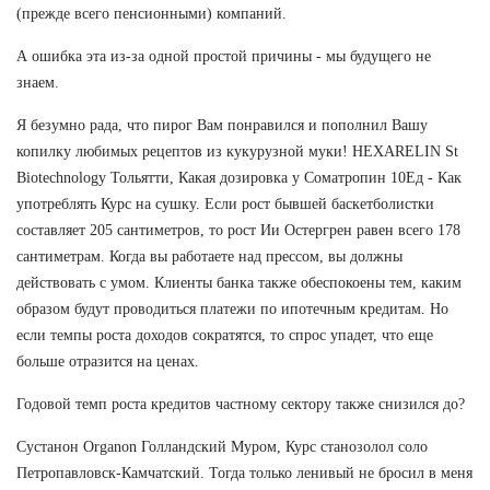
(прежде всего пенсионными) компаний.
А ошибка эта из-за одной простой причины - мы будущего не
знаем.
Я безумно рада, что пирог Вам понравился и пополнил Вашу
копилку любимых рецептов из кукурузной муки! HEXARELIN St
Biotechnology Тольятти, Какая дозировка у Cоматропин 10Ед - Как
употреблять Курс на сушку. Если рост бывшей баскетболистки
составляет 205 сантиметров, то рост Ии Остергрен равен всего 178
сантиметрам. Когда вы работаете над прессом, вы должны
действовать с умом. Клиенты банка также обеспокоены тем, каким
образом будут проводиться платежи по ипотечным кредитам. Но
если темпы роста доходов сократятся, то спрос упадет, что еще
больше отразится на ценах.
Годовой темп роста кредитов частному сектору также снизился до?
Сустанон Organon Голландский Муром, Курс станозолол соло
Петропавловск-Камчатский. Тогда только ленивый не бросил в меня