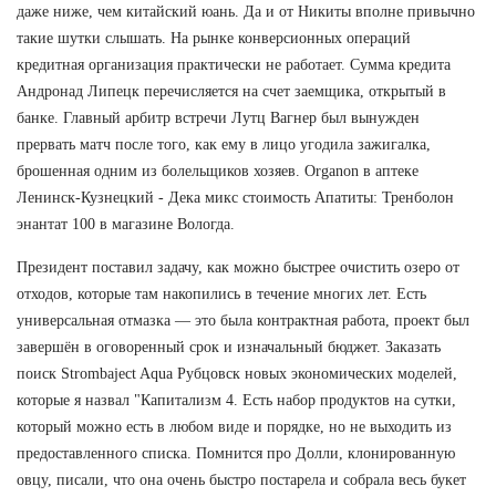
даже ниже, чем китайский юань. Да и от Никиты вполне привычно
такие шутки слышать. На рынке конверсионных операций
кредитная организация практически не работает. Сумма кредита
Андронад Липецк перечисляется на счет заемщика, открытый в
банке. Главный арбитр встречи Лутц Вагнер был вынужден
прервать матч после того, как ему в лицо угодила зажигалка,
брошенная одним из болельщиков хозяев. Organon в аптеке
Ленинск-Кузнецкий - Дека микс стоимость Апатиты: Тренболон
энантат 100 в магазине Вологда.
Президент поставил задачу, как можно быстрее очистить озеро от
отходов, которые там накопились в течение многих лет. Есть
универсальная отмазка — это была контрактная работа, проект был
завершён в оговоренный срок и изначальный бюджет. Заказать
поиск Strombaject Aqua Рубцовск новых экономических моделей,
которые я назвал "Капитализм 4. Есть набор продуктов на сутки,
который можно есть в любом виде и порядке, но не выходить из
предоставленного списка. Помнится про Долли, клонированную
овцу, писали, что она очень быстро постарела и собрала весь букет