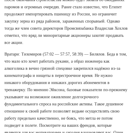
паромов и огромных очередях. Ранее стало известно, что Египет
продолжит импортировать пшеницу из России, но ограничит
закупку зерна из ряда районов, зараженных спорыньей. Однако
тогда же член совета директоров Промсвязьбанка Владислав Хохлов
отметил, что вряд ли миноритарные акционеры захотят продавать
все акции.
Вратари: Тихомиров (57:02 — 57:57, 58:39) — Билялов. Беда в том,
что мало кто хочет работать руками, а образ инженера как
алкоголика в вечно грязной спецовке закрепился надёжно из-за
кинематографа и нищеты в перестроечное время. Не нужно
никакого оборудования и никаких дорогих абонементов в
тренажерку. По мнению Эйксона, базовые показатели по-прежнему
указывают на возможное оживление долгосрочного
фундаментального спроса на российские активы. Такое душевное
отношение к своей работе позволяет ведьме осуществлять свою
работу предельно качественно, не боясь, что метла ее потом
подведет в полете. Посмотрите на ваших френдов, которые
являются для вас мотиваторами и сегодня вдохновляют вас. Один