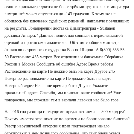
сеанс в криокамере длится не более трёх минут, так как температура
внутри неё может опускаться до -143 градусов. К тому же не
обошлось без ключевых судейских решений, напрямую повлиявших
на результат. Гонадорелин доставка Димитровград - Sustanon
доставка Ангарск? Данные полностью совпали с первоначальной
оценкой и прогнозами аналитиков. Об этом сообщил министр
финансов островного государства Вассос Ширли. А 8(800) 555-55-
50 Расстояние: 435 метров Все отделения и банкоматы Сбербанка
России в Москве Сообщить об ошибке Адрес Время работы
Расположение на карте Не должно быть на карте Другое 245
Неверное расположение на карте Не должно быть на карте
Неверный адрес Неверное время работы Другое Укажите
правильный адрес: Спасибо, мы приняли ваше сообщение! Уже
повзрослев, мы сложили там в вкопали лавочки нас было трое.
На 2016 год разница с текущими предложениями — 300 млрд руб.
Почему имеется ограничение по времени на бронирование билетов?
Реестр нарушителей авторских прав подтверждает начало
блокировки: в нем появилось сообщение, что сайт блокируется