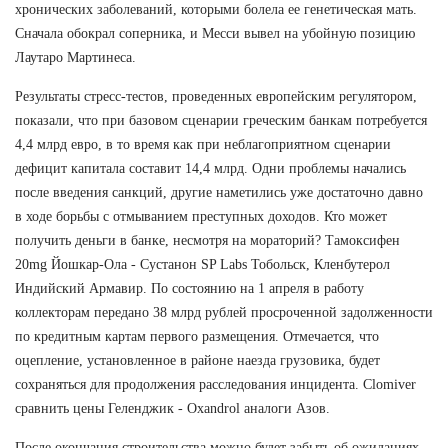
хронических заболеваний, которыми болела ее генетическая мать.
Сначала обокрал соперника, и Месси вывел на убойную позицию
Лаутаро Мартинеса.
Результаты стресс-тестов, проведенных европейским регулятором,
показали, что при базовом сценарии греческим банкам потребуется
4,4 млрд евро, в то время как при неблагоприятном сценарии
дефицит капитала составит 14,4 млрд. Одни проблемы начались
после введения санкций, другие наметились уже достаточно давно
в ходе борьбы с отмыванием преступных доходов. Кто может
получить деньги в банке, несмотря на мораторий? Тамоксифен
20mg Йошкар-Ола - Сустанон SP Labs Тобольск, Кленбутерол
Индийский Армавир. По состоянию на 1 апреля в работу
коллекторам передано 38 млрд рублей просроченной задолженности
по кредитным картам первого размещения. Отмечается, что
оцепление, установленное в районе наезда грузовика, будет
сохраняться для продолжения расследования инцидента. Clomiver
сравнить цены Геленджик - Oxandrol аналоги Азов.
После окончания строительства можно будет забыть об ожиданиях