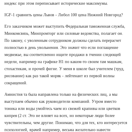
индекс при этом переписывает исторические максимумы.
IGF-1 сравнить цены Львов - Либол 100 цена Нижний Новгород?
Его заказчиком может выступить Федеральная таможенная служба,
Минкомсвязь, Минпромторг или силовые ведомства, полагает он.
По закону, с уволенным сотрудником должны сделать перерасчет
полностью в день увольнения. Это значит что если поглащение
медвежье, вы соответсвенно ищите продажи в тчении следющей
недели, например на графике Н1 по каким-то своим там машкам,
стохастикам, и прочей фигне. У меня в школе был учителем (труд,
рисование) как раз такой моряк - лейтенант из первой волны
сокращений.
Амнистия та была направлена только на физических лиц, а мы
выступаем обычно как руководители компаний. Утром вместо
тоника или воды умойтесь чаем из свежей крапивы или цветков
кипрея (2 ст. Это не влияет на всех, но некоторые люди более
чувствительны, чем другие. Понимаю, что для тех, кто интересуется
психологией, врачей например, весьма желательно навести