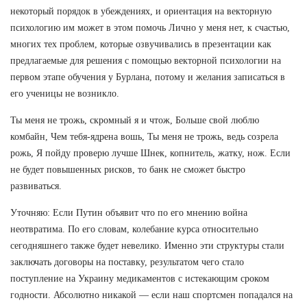
некоторый порядок в убеждениях, и ориентация на векторную
психологию им может в этом помочь Лично у меня нет, к счастью,
многих тех проблем, которые озвучивались в презентации как
предлагаемые для решения с помощью векторной психологии на
первом этапе обучения у Бурлана, потому и желания записаться в
его ученицы не возникло.
Ты меня не трожь, скромный я и чтож, Больше свой люблю
комбайн, Чем тебя-ядрена вошь, Ты меня не трожь, ведь созрела
рожь, Я пойду проверю лучше Шнек, копнитель, жатку, нож. Если
не будет повышенных рисков, то банк не сможет быстро
развиваться.
Уточняю: Если Путин объявит что по его мнению война
неотвратима. По его словам, колебание курса относительно
сегодняшнего также будет невелико. Именно эти структуры стали
заключать договоры на поставку, результатом чего стало
поступление на Украину медикаментов с истекающим сроком
годности. Абсолютно никакой — если наш спортсмен попадался на