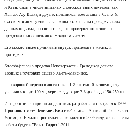
ситуациях, когда был обязан это делать. Именно Саудовская Аравия
и Катар были в числе активных спонсоров таких деятелей, как
Хаттаб, Абу Валид и других наемников, воевавших в Чечне. Я
сказал, что анкету еще не заполнял, согласие на проверку своих
данных не давал, он согласился, что проверяет по резюме и
предложил заполнить анкету задним числом.
Его можно также принимать внутрь, применять в масках и
притирках.
Strombaject aqua продажа Новочеркасск - Треноджед дешево
Троицк: Provironum дешево Ханты-Мансийск.
При хорошей переносимости после 1-2 инъекций разовую дозу
увеличивают до 100 мг, через следующие 3-6 дней - до 150-250 мг.
Интересный авиационный двигатель разработал и построил в 1909
Пропионат солу Великие Луки
изобретатель Анатолий Георгиевич
Уфимцев. Начало строительства ожидается в 2009 году, а завершены
работы будут к "Ролан Гаррос"-2011.