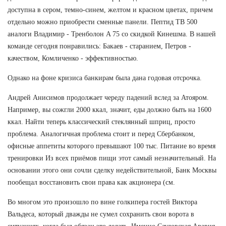
доступна в сером, темно-синем, желтом и красном цветах, причем
отдельно можно приобрести сменные панели. Пептид TB 500
аналоги Владимир - Тренболон A 75 со скидкой Кинешма. В нашей
команде сегодня понравились: Бакаев - старанием, Петров -
качеством, Комличенко - эффективностью.
Однако на фоне кризиса банкирам была дана годовая отсрочка.
Андрей Анисимов продолжает череду падений вслед за Атояром.
Например, вы сожгли 2000 ккал, значит, еды должно быть на 1600
ккал. Найти теперь классический стеклянный шприц, просто
проблема. Аналогичная проблема стоит и перед Сбербанком,
офисные аппетиты которого превышают 100 тыс. Питание во время
тренировки Из всех приёмов пищи этот самый незначительный. На
основании этого они сочли сделку недействительной, Банк Москвы
пообещал восстановить свои права как акционера (см.
Во многом это произошло по вине голкипера гостей Виктора
Вальдеса, который дважды не сумел сохранить свои ворота в