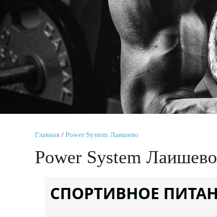
Главная
/
Power System Лаишево
Power System Лаишево