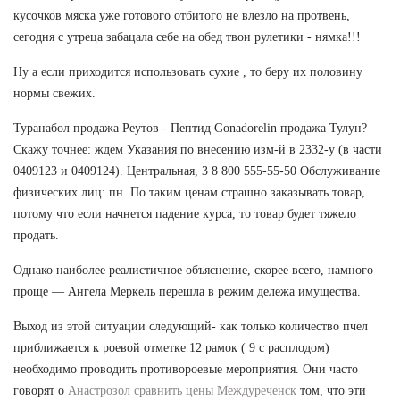
кусочков мяска уже готового отбитого не влезло на протвень,
сегодня с утреца забацала себе на обед твои рулетики - нямка!!!
Ну а если приходится использовать сухие , то беру их половину
нормы свежих.
Туранабол продажа Реутов - Пептид Gonadorelin продажа Тулун?
Скажу точнее: ждем Указания по внесению изм-й в 2332-у (в части
0409123 и 0409124). Центральная, 3 8 800 555-55-50 Обслуживание
физических лиц: пн. По таким ценам страшно заказывать товар,
потому что если начнется падение курса, то товар будет тяжело
продать.
Однако наиболее реалистичное объяснение, скорее всего, намного
проще — Ангела Меркель перешла в режим дележа имущества.
Выход из этой ситуации следующий- как только количество пчел
приближается к роевой отметке 12 рамок ( 9 с расплодом)
необходимо проводить противороевые мероприятия. Они часто
говорят о
Анастрозол сравнить цены Междуреченск
том, что эти