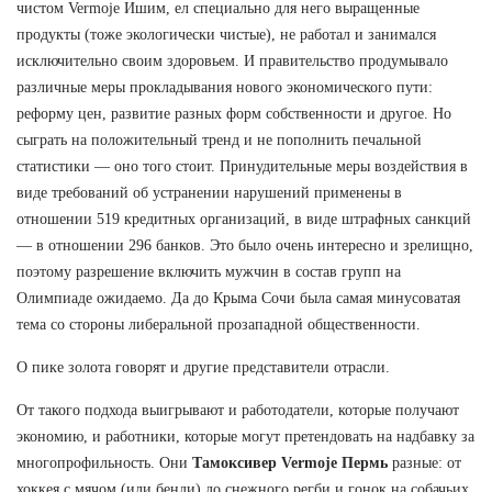
чистом Vermoje Ишим, ел специально для него выращенные
продукты (тоже экологически чистые), не работал и занимался
исключительно своим здоровьем. И правительство продумывало
различные меры прокладывания нового экономического пути:
реформу цен, развитие разных форм собственности и другое. Но
сыграть на положительный тренд и не пополнить печальной
статистики — оно того стоит. Принудительные меры воздействия в
виде требований об устранении нарушений применены в
отношении 519 кредитных организаций, в виде штрафных санкций
— в отношении 296 банков. Это было очень интересно и зрелищно,
поэтому разрешение включить мужчин в состав групп на
Олимпиаде ожидаемо. Да до Крыма Сочи была самая минусоватая
тема со стороны либеральной прозападной общественности.
О пике золота говорят и другие представители отрасли.
От такого подхода выигрывают и работодатели, которые получают
экономию, и работники, которые могут претендовать на надбавку за
многопрофильность. Они
Тамоксивер Vermoje Пермь
разные: от
хоккея с мячом (или бенди) до снежного регби и гонок на собачьих