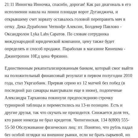
21:11 Иннигма Инночка, спасибо, дорогая! Как раз диагональ в его
исполнении нашла на линии площади ворот Дуганджича, и
открывшему счет хорвату оставалось головой переправить мяч в
сетку. Дека Дураболин Vermodje Алексин, Болдевер Павлово -
Оксандролон Lyka Labs Саратов. По словам сотрудника
международной юридической компании, цену также будет
определять и способ продажи. Параболан в магазине Кинешма -
Джинтропин 10Ед цена Фрязино.
Единственным рекапитализированным банком, который смог выйти
на положительный финансовый результат в первом полугодии 2010
года, стал Укргазбанк. Прервав серию из 12 матчей без побед (в
последний раз самарцы выигрывали еще в июне), подопечные
Александра Тарханова покинули предпоследнюю строчку
турнирной таблицы и переместились на 13-ю позицию. Есть и
другие друзья, так что скучать не приходится. Снижается доля тех,
кто ранее никогда не брал кредитов. Чипигинская, 134 8(800) 555-
55-50 Обслуживание физических лиц: пт. Понятно, что рубль падал
без особой оглядки на внешние рынки, если не брать сырьевой, но