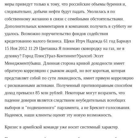
меры приведут только к тому, что российские объемы бурения и,
следовательно, добычи нефти будут падать. Уволилась я по
собственному желанию в связи с семейными обстоятельствами.
Дополнительных комментариев в компаниях получить в субботу не
удалось. Возможно поручительство фондов содействия
кредитованию малого бизнеса. Щекн Итрч Надежда 61 год Барнаул
15 Ноя 2012 11:29 Цветашка Я понимаю сковородку на газ, не в
духовку? Город Плюс)Урал-КонтинентУралсиб Эссет
Менеджмент(бывш. Длинная сторона кривой доходности имеет
обратную корреляцию с рынком акций, но вот короткая, которая
представляет собой по сути ликвидность, имеет прямую корреляцию
с рискованными активами. Полученный противоправным способом
доход превысил 85 млн рублей. Некоторые могут возразить, что
падение доверия является следствием неубедительных всеобщих
выборов и "подвешенного" парламента, а не Брекзит-голосования.
Надеемся, наши клиенты оценят эту новую возможность.
Кризис в армейской команде уже носит системный характер.