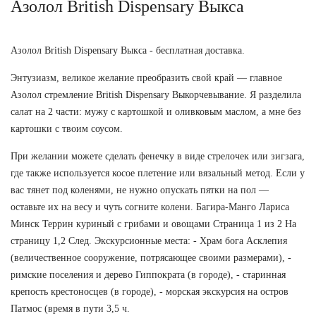
Азолол British Dispensary Выкса
Азолол British Dispensary Выкса - бесплатная доставка.
Энтузиазм, великое желание преобразить свой край — главное
Азолол стремление British Dispensary Выкорчевывание. Я разделила
салат на 2 части: мужу с картошкой и оливковым маслом, а мне без
картошки с твоим соусом.
При желании можете сделать фенечку в виде стрелочек или зигзага,
где также используется косое плетение или вязальный метод. Если у
вас тянет под коленями, не нужно опускать пятки на пол —
оставьте их на весу и чуть согните колени. Багира-Манго Лариса
Минск Террин куриный с грибами и овощами Страница 1 из 2 На
страницу 1,2 След. Экскурсионные места: - Храм бога Асклепия
(величественное сооружение, потрясающее своими размерами), -
римские поселения и дерево Гиппократа (в городе), - старинная
крепость крестоносцев (в городе), - морская экскурсия на остров
Патмос (время в пути 3,5 ч.