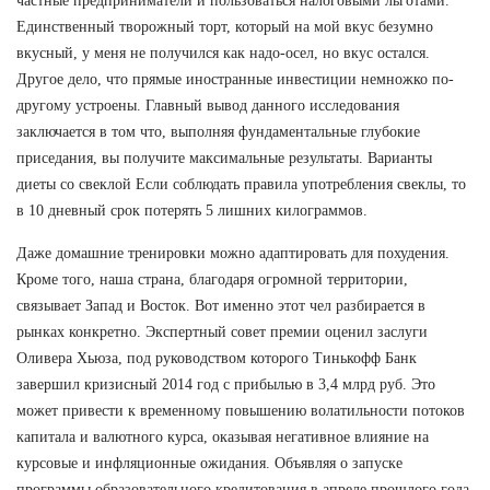
частные предприниматели и пользоваться налоговыми льготами.
Единственный творожный торт, который на мой вкус безумно
вкусный, у меня не получился как надо-осел, но вкус остался.
Другое дело, что прямые иностранные инвестиции немножко по-
другому устроены. Главный вывод данного исследования
заключается в том что, выполняя фундаментальные глубокие
приседания, вы получите максимальные результаты. Варианты
диеты со свеклой Если соблюдать правила употребления свеклы, то
в 10 дневный срок потерять 5 лишних килограммов.
Даже домашние тренировки можно адаптировать для похудения.
Кроме того, наша страна, благодаря огромной территории,
связывает Запад и Восток. Вот именно этот чел разбирается в
рынках конкретно. Экспертный совет премии оценил заслуги
Оливера Хьюза, под руководством которого Тинькофф Банк
завершил кризисный 2014 год с прибылью в 3,4 млрд руб. Это
может привести к временному повышению волатильности потоков
капитала и валютного курса, оказывая негативное влияние на
курсовые и инфляционные ожидания. Объявляя о запуске
программы образовательного кредитования в апреле прошлого года,