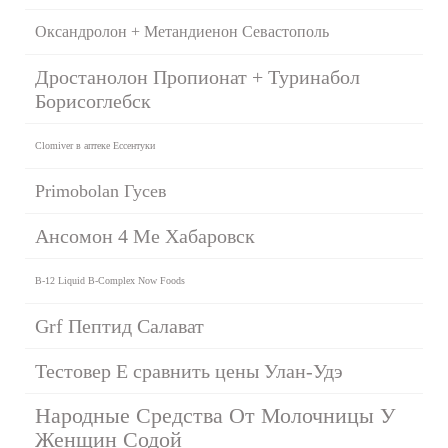
Оксандролон + Метандиенон Севастополь
Дростанолон Пропионат + Туринабол
Борисоглебск
Clomiver в аптеке Ессентуки
Primobolan Гусев
Ансомон 4 Ме Хабаровск
B-12 Liquid B-Complex Now Foods
Grf Пептид Салават
Тестовер Е сравнить цены Улан-Удэ
Народные Средства От Молочницы У
Женщин Содой