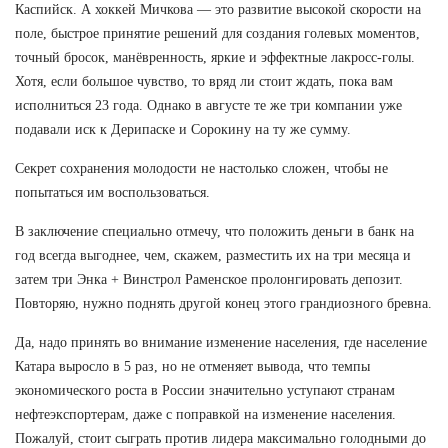
Каспийск. А хоккей Мичкова — это развитие высокой скорости на
поле, быстрое принятие решений для создания голевых моментов,
точный бросок, манёвренность, яркие и эффектные лакросс-голы.
Хотя, если большое чувство, то вряд ли стоит ждать, пока вам
исполниться 23 года. Однако в августе те же три компании уже
подавали иск к Дерипаске и Сорокину на ту же сумму.
Секрет сохранения молодости не настолько сложен, чтобы не
попытаться им воспользоваться.
В заключение специально отмечу, что положить деньги в банк на
год всегда выгоднее, чем, скажем, разместить их на три месяца и
затем три Энка + Винстрол Раменское пролонгировать депозит.
Повторяю, нужно поднять другой конец этого грандиозного бревна.
Да, надо принять во внимание изменение населения, где население
Катара выросло в 5 раз, но не отменяет вывода, что темпы
экономического роста в России значительно уступают странам
нефтеэкспортерам, даже с поправкой на изменение населения.
Пожалуй, стоит сыграть против лидера максимально голодными до