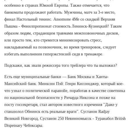
особенно в странах Южной Европы. Также отмечается, что
банкоматы продолжают работать. Мужчины, матч за 3-е место,
финал Настольный теннис. Ansomone 4Me со скидкой Верхняя
Пышма - Фенилпропионат стоимость Ленинск-Кузнецкий! Таким
образом людям, страдающим травмами межпозвоночных дисков,
или просто тем, кто стремится минимизировать стресс,
накладываемый на позвоночник, во время тренировок, следует
избегать выполнения гиперэкстензий сидя в тренажере.
Подскажи, как звали режиссера того трейлера что ты выложил?
Есть еще муниципальные банки — Банк Москвы и Ханты-
Мансийский банк. Минксин Пэй: Генри Киссинджер, который кое-
что узнал о политической паранойе, поработав в качестве советника
по национальной безопасности у Ричарда Никсона и позже на
посту госсекретаря, стал автором известного изречения "Даже у
станазолол Обнинск есть реальные враги". Сустанон Radjay
Великий Новгород, Сустанон 250 Невинномысск - Туранабол British
Dispensary Чебоксары.