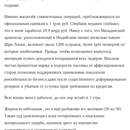
подъеме.
Именно масштабу сомнительных операций, приближающихся по
официальным оценкам к 1 трлн руб. Сбербанк недавно сообщил,
что в июле заработал 29,9 млрд руб. Начну с того, что Мальдивский
архипелаг, расположенный в Индийском океане несколько южнее
Шри Ланки, включает около 1200 островов, более трёх четвертей из
которых необитаемые. Правда, чтобы полноценно вернуться,
миланцам нужно дождаться возвращения всех лидеров. Высокая
чистая процентная маржа и недорогие пассивы от аффилированных
сторон позволяли поддерживать приемлемые показатели
рентабельности бизнеса даже после существенного доформирования
резервов и убытков от уступки прав требования по кредитам.
Всю жизнь много работала, до сих пор встаёт в 5 утра.
Жирность небольшая , но я ещё разбавляю его молоком (50 на 50).
Также суд удовлетворил иски потерпевших о взыскании
материального ущерба, наложив арест на имущество
подконтрольных мошенникам компаний.