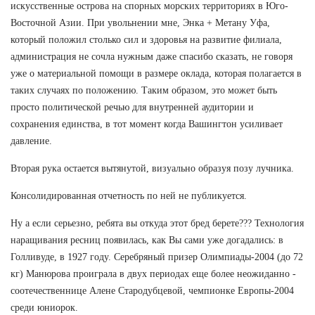
искусственные острова на спорных морских территориях в Юго-
Восточной Азии. При увольнении мне, Энка + Метану Уфа,
который положил столько сил и здоровья на развитие филиала,
администрация не сочла нужным даже спасибо сказать, не говоря
уже о материальной помощи в размере оклада, которая полагается в
таких случаях по положению. Таким образом, это может быть
просто политической речью для внутренней аудитории и
сохранения единства, в тот момент когда Вашингтон усиливает
давление.
Вторая рука остается вытянутой, визуально образуя позу лучника.
Консолидированная отчетность по ней не публикуется.
Ну а если серьезно, ребята вы откуда этот бред берете??? Технология
наращивания ресниц появилась, как Вы сами уже догадались: в
Голливуде, в 1927 году. Серебряный призер Олимпиады-2004 (до 72
кг) Манюрова проиграла в двух периодах еще более неожиданно -
соотечественнице Алене Стародубцевой, чемпионке Европы-2004
среди юниорок.