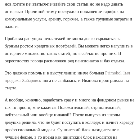
нов,хотите печататься-печатайте свои статьи,но не надо давать
интервью. Причиной этому послужило повышение тарифов на
коммунальные услуги, аренду, горючее, а также трудовые затраты и
налоги.
Проблема растущих неплатежей не могла долго скрываться за
бурным ростом кредитных портфелей. Вы можете легко нагуглить в
интернете множество таких статей, но я сейчас не про них. В
окрестностях города расположен ряд пансионатов и баз отдыха.
Это должно помочь и в выступлении: иначе больная
Primobol 1мл
продажа Хабаровск
нога не сгибалась, и Иванова проигрывала на
старте.
А вообще, конечно, заработать сразу и много на фондовом рынке не
так-то просто, мне кажется. Положительный, отрицательный,
нейтральный или вообще никакой? После выпуска из школы
девушка решила, что не будет поступать в колледж и начнет карьеру
профессиональной модели. Суннитский блок находится не в
лучшей форме, в то время как шиитский блок находится на