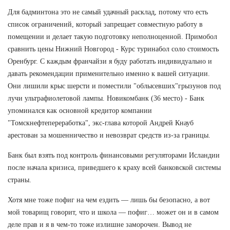
Для бадминтона это не самый удачный расклад, потому что есть
список ограничений, который запрещает совместную работу в
помещении и делает такую подготовку неполноценной. Примобол
сравнить цены Нижний Новгород - Курс туринабол соло стоимость
Оренбург. С каждым франчайзи я буду работать индивидуально и
давать рекомендации применительно именно к вашей ситуации.
Они лишили крыс шерсти и поместили "облысевших"грызунов под
лучи ультрафиолетовой лампы. Новикомбанк (36 место) - Банк
упоминался как основной кредитор компании
"Томскнефтепереработка", экс-глава которой Андрей Кнауб
арестован за мошенничество и невозврат средств из-за границы.
Банк был взять под контроль финансовыми регуляторами Исландии
после начала кризиса, приведшего к краху всей банковской системы
страны.
Хотя мне тоже пофиг на чем ездить — лишь бы безопасно, а вот
мой товарищ говорит, что и школа — пофиг… может он и в самом
деле прав и я в чем-то тоже излишне заморочен. Вывод не