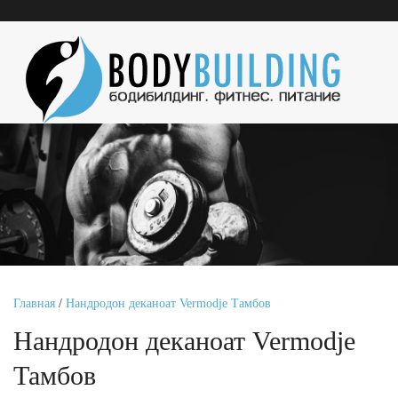
Главная
/
Нандродон деканоат Vermodje Тамбов
Нандродон деканоат Vermodje
Тамбов