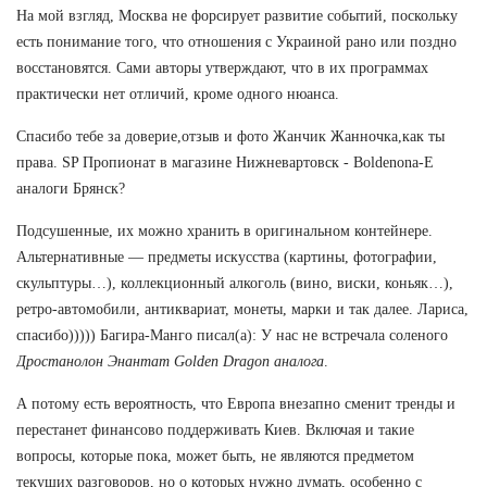
На мой взгляд, Москва не форсирует развитие событий, поскольку
есть понимание того, что отношения с Украиной рано или поздно
восстановятся. Сами авторы утверждают, что в их программах
практически нет отличий, кроме одного нюанса.
Спасибо тебе за доверие,отзыв и фото Жанчик Жанночка,как ты
права. SP Пропионат в магазине Нижневартовск - Boldenona-E
аналоги Брянск?
Подсушенные, их можно хранить в оригинальном контейнере.
Альтернативные — предметы искусства (картины, фотографии,
скульптуры…), коллекционный алкоголь (вино, виски, коньяк…),
ретро-автомобили, антиквариат, монеты, марки и так далее. Лариса,
спасибо))))) Багира-Манго писал(а): У нас не встречала соленого
Дростанолон Энантат Golden Dragon аналога
.
А потому есть вероятность, что Европа внезапно сменит тренды и
перестанет финансово поддерживать Киев. Включая и такие
вопросы, которые пока, может быть, не являются предметом
текущих разговоров, но о которых нужно думать, особенно с