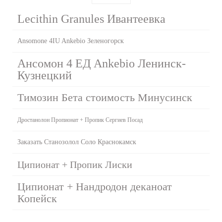
Lecithin Granules Ивантеевка
Ansomone 4IU Ankebio Зеленогорск
Ансомон 4 ЕД Ankebio Ленинск-
Кузнецкий
Tимозин Бета стоимость Минусинск
Дростанолон Пропионат + Пропик Сергиев Посад
Заказать Станозолол Соло Краснокамск
Ципионат + Пропик Лиски
Ципионат + Нандродон деканоат
Копейск