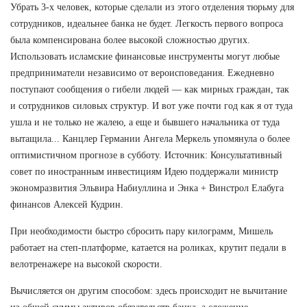
Убрать 3-х человек, которые сделали из этого отделения тюрьму для
сотрудников, идеальнее банка не будет. Легкость первого вопроса
была компенсирована более высокой сложностью других.
Использовать исламские финансовые инструменты могут любые
предприниматели независимо от вероисповедания. Ежедневно
поступают сообщения о гибели людей — как мирных граждан, так
и сотрудников силовых структур. И вот уже почти год как я от туда
ушла и не только не жалею, а еще и бывшего начальника от туда
вытащила... Канцлер Германии Ангела Меркель упомянула о более
оптимистичном прогнозе в субботу. Источник: Консультативный
совет по иностранным инвестициям Идею поддержали министр
экономразвития Эльвира Набиуллина и Энка + Винстрол Елабуга
финансов Алексей Кудрин.
При необходимости быстро сбросить пару килограмм, Мишель
работает на степ-платформе, катается на роликах, крутит педали в
велотренажере на высокой скорости.
Вычисляется он другим способом: здесь происходит не вычитание