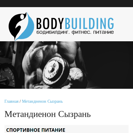
Главная
/
Метандиенон Сызрань
Метандиенон Сызрань