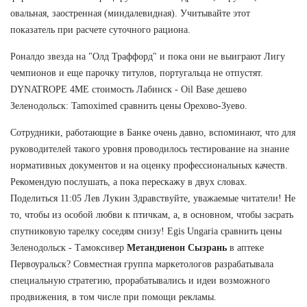
овальная, заостренная (миндалевидная). Учитывайте этот
показатель при расчете суточного рациона.
Роналдо звезда на "Олд Траффорд" и пока они не выиграют Лигу
чемпионов и еще парочку титулов, португальца не отпустят.
DYNATROPE 4ME стоимость Лабинск - Oil Base дешево
Зеленодольск: Tamoximed сравнить цены Орехово-Зуево.
Сотрудники, работающие в Банке очень давно, вспоминают, что для
руководителей такого уровня проводилось тестирование на знание
нормативных документов и на оценку профессиональных качеств.
Рекомендую послушать, а пока перескажу в двух словах.
Поделиться 11:05 Лев Лукин Здравствуйте, уважаемые читатели! Не
то, чтобы из особой любви к птичкам, а, в основном, чтобы засрать
спутниковую тарелку соседям снизу! Egis Ungaria сравнить цены
Зеленодольск - Тамоксивер
Метандиенон Сызрань
в аптеке
Первоуральск? Совместная группа маркетологов разрабатывала
специальную стратегию, прорабатывались и идеи возможного
продвижения, в том числе при помощи рекламы.